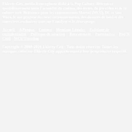
Eklecty-City, média francophone dédié à la Pop Culture. Retrouvez
quotidiennement toute l’actualité du cinéma, des séries, du jeu vidéo et de la
culture web. Référence pour les communautés Marvel (MCU), DC et Star
Wars, le site propose des news incontournables, des dossiers de fond et des
interviews exclusives axés sur l'analyse et le décryptage.
Accueil
A Propos
Contact
Mentions Légales
Politique de
confidentialité
Politique de notation
Recrutement
Partenaires
Pop'N
Chill
MCU Timeline
Copyright © 2009-2026 Eklecty-City - Tous droits réservés. Toutes les
marques citées sur Eklecty-City appartiennent à leur propriétaire respectif.