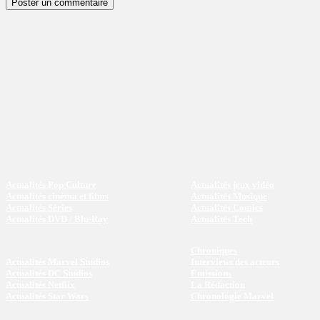
Actualités Pop Culture
Actualités jeux vidéo
Actualités cinéma et films
Actualités Musique
Actualités Séries
Actualités Comics
Actualités DVD / Blu-Ray
Actualités Tech
Chroniques
Actualités Marvel Studios
Interviews des acteurs
Actualités DC Studios
Emissions
Actualités Netflix
La Rédaction
Actualités Star Wars
Chronologie Marvel