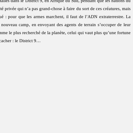
nstallés dans le District 9, en Afrique du Sud, pendant que les nations du
é privée qui n’a pas grand-chose à faire du sort de ces créatures, mais
oué : pour que les armes marchent, il faut de l’ADN extraterrestre. La
 nouveau camp, en envoyant des agents de terrain s’occuper de leur
mme le plus recherché de la planète, celui qui vaut plus qu’une fortune
 cacher : le District 9…