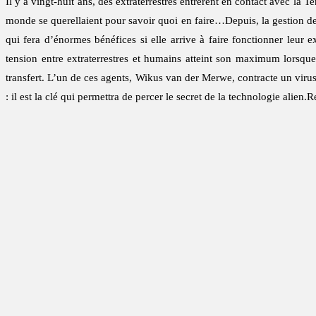
Il y a vingt-huit ans, des extraterrestres entrèrent en contact avec la T
monde se querellaient pour savoir quoi en faire…Depuis, la gestion de 
qui fera d’énormes bénéfices si elle arrive à faire fonctionner leur 
tension entre extraterrestres et humains atteint son maximum lors
transfert. L’un de ces agents, Wikus van der Merwe, contracte un virus
: il est la clé qui permettra de percer le secret de la technologie alien.