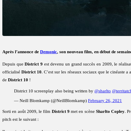
Après l’annonce de
Demonic
, son nouveau film, en début de semain
Depuis que
District 9
est devenu un grand succès en 2009, le réalisa
officialisé
District 10
. C’est sur les réseaux sociaux que le cinéaste a
de
District 10
!
District 10 screenplay also being written by
@sharlto
@territatc
— Neill Blomkamp (@NeillBlomkamp)
February 26, 2021
Sorti en août 2009, le film
District 9
met en scène
Sharlto Copley
. P
pitch est le suivant :