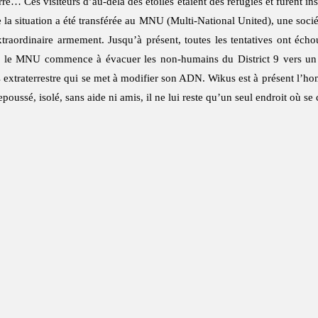
erre… Ces visiteurs d’au-delà des étoiles étaient des réfugiés et furent i
la situation a été transférée au MNU (Multi-National United), une sociét
extraordinaire armement. Jusqu’à présent, toutes les tentatives ont éch
que le MNU commence à évacuer les non-humains du District 9 vers un
 extraterrestre qui se met à modifier son ADN. Wikus est à présent l’ho
Repoussé, isolé, sans aide ni amis, il ne lui reste qu’un seul endroit où se