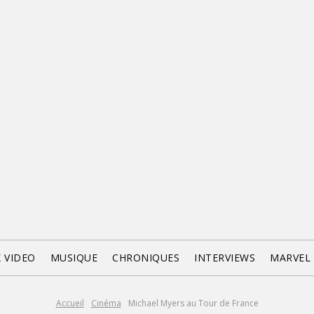
X VIDEO
MUSIQUE
CHRONIQUES
INTERVIEWS
MARVEL
Accueil
Cinéma
Michael Myers au Tour de France