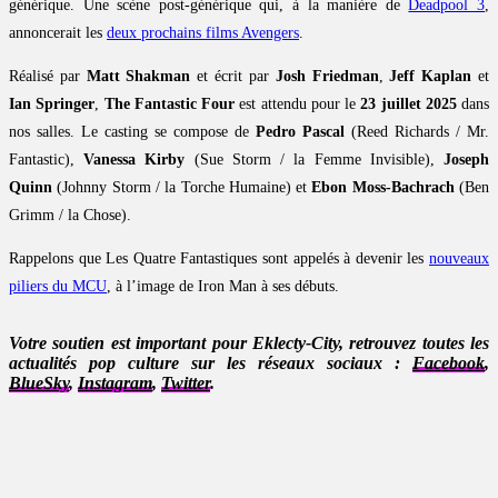
générique. Une scène post-générique qui, à la manière de
Deadpool 3
,
annoncerait les
deux prochains films Avengers
.
Réalisé par
Matt Shakman
et écrit par
Josh Friedman
,
Jeff Kaplan
et
Ian Springer
,
The Fantastic Four
est attendu pour le
23 juillet 2025
dans
nos salles. Le casting se compose de
Pedro Pascal
(Reed Richards / Mr.
Fantastic),
Vanessa Kirby
(Sue Storm / la Femme Invisible),
Joseph
Quinn
(Johnny Storm / la Torche Humaine) et
Ebon Moss-Bachrach
(Ben
Grimm / la Chose).
Rappelons que Les Quatre Fantastiques sont appelés à devenir les
nouveaux
piliers du MCU
, à l’image de Iron Man à ses débuts.
Votre soutien est important pour Eklecty-City, retrouvez toutes les
actualités pop culture sur les réseaux sociaux :
Facebook
,
BlueSky
,
Instagram
,
Twitter
.