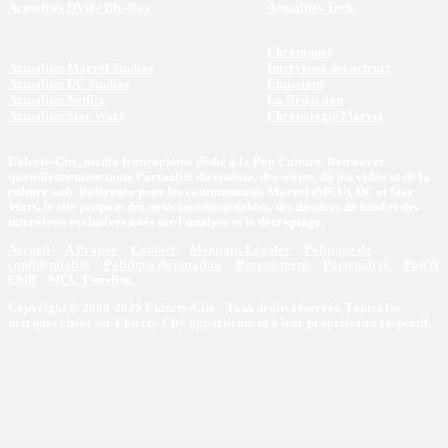
Actualités DVD / Blu-Ray
Actualités Tech
Chroniques
Actualités Marvel Studios
Interviews des acteurs
Actualités DC Studios
Emissions
Actualités Netflix
La Rédaction
Actualités Star Wars
Chronologie Marvel
Eklecty-City, média francophone dédié à la Pop Culture. Retrouvez
quotidiennement toute l’actualité du cinéma, des séries, du jeu vidéo et de la
culture web. Référence pour les communautés Marvel (MCU), DC et Star
Wars, le site propose des news incontournables, des dossiers de fond et des
interviews exclusives axés sur l'analyse et le décryptage.
Accueil
A Propos
Contact
Mentions Légales
Politique de
confidentialité
Politique de notation
Recrutement
Partenaires
Pop'N
Chill
MCU Timeline
Copyright © 2009-2026 Eklecty-City - Tous droits réservés. Toutes les
marques citées sur Eklecty-City appartiennent à leur propriétaire respectif.