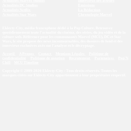
Actualités Marvel Studios
Interviews des acteurs
Actualités DC Studios
Emissions
Actualités Netflix
La Rédaction
Actualités Star Wars
Chronologie Marvel
Eklecty-City, média francophone dédié à la Pop Culture. Retrouvez
quotidiennement toute l’actualité du cinéma, des séries, du jeu vidéo et de la
culture web. Référence pour les communautés Marvel (MCU), DC et Star
Wars, le site propose des news incontournables, des dossiers de fond et des
interviews exclusives axés sur l'analyse et le décryptage.
Accueil
A Propos
Contact
Mentions Légales
Politique de
confidentialité
Politique de notation
Recrutement
Partenaires
Pop'N
Chill
MCU Timeline
Copyright © 2009-2026 Eklecty-City - Tous droits réservés. Toutes les
marques citées sur Eklecty-City appartiennent à leur propriétaire respectif.