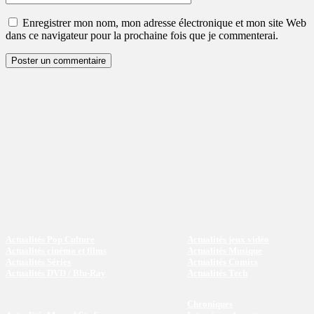
:
Enregistrer mon nom, mon adresse électronique et mon site Web
dans ce navigateur pour la prochaine fois que je commenterai.
Actualités Pop Culture
Actualités jeux vidéo
Actualités cinéma et films
Actualités Musique
Actualités Séries
Actualités Comics
Actualités DVD / Blu-Ray
Actualités Tech
Chroniques