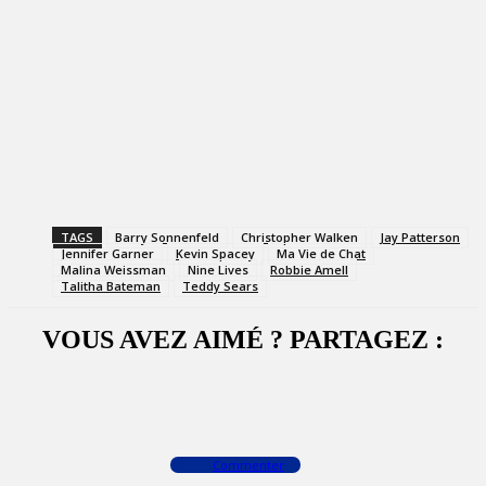
TAGS
Barry Sonnenfeld
Christopher Walken
Jay Patterson
Jennifer Garner
Kevin Spacey
Ma Vie de Chat
Malina Weissman
Nine Lives
Robbie Amell
Talitha Bateman
Teddy Sears
VOUS AVEZ AIMÉ ? PARTAGEZ :
Facebook
X
WhatsApp
Commenter