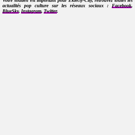
Votre soutien est important pour Eklecty-City, retrouvez toutes les
actualités pop culture sur les réseaux sociaux :
Facebook
,
BlueSky
,
Instagram
,
Twitter
.