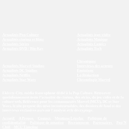
Actualités Pop Culture
Actualités jeux vidéo
Actualités cinéma et films
Actualités Musique
Actualités Séries
Actualités Comics
Actualités DVD / Blu-Ray
Actualités Tech
Chroniques
Actualités Marvel Studios
Interviews des acteurs
Actualités DC Studios
Emissions
Actualités Netflix
La Rédaction
Actualités Star Wars
Chronologie Marvel
Eklecty-City, média francophone dédié à la Pop Culture. Retrouvez
quotidiennement toute l’actualité du cinéma, des séries, du jeu vidéo et de la
culture web. Référence pour les communautés Marvel (MCU), DC et Star
Wars, le site propose des news incontournables, des dossiers de fond et des
interviews exclusives axés sur l'analyse et le décryptage.
Accueil
A Propos
Contact
Mentions Légales
Politique de
confidentialité
Politique de notation
Recrutement
Partenaires
Pop'N
Chill
MCU Timeline