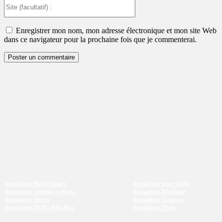
Site
(facultatif)
:
Enregistrer mon nom, mon adresse électronique et mon site Web
dans ce navigateur pour la prochaine fois que je commenterai.
Actualités Pop Culture
Actualités jeux vidéo
Actualités cinéma et films
Actualités Musique
Actualités Séries
Actualités Comics
Actualités DVD / Blu-Ray
Actualités Tech