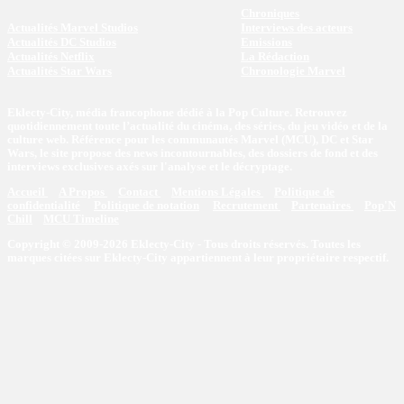
Chroniques
Actualités Marvel Studios
Interviews des acteurs
Actualités DC Studios
Emissions
Actualités Netflix
La Rédaction
Actualités Star Wars
Chronologie Marvel
Eklecty-City, média francophone dédié à la Pop Culture. Retrouvez
quotidiennement toute l’actualité du cinéma, des séries, du jeu vidéo et de la
culture web. Référence pour les communautés Marvel (MCU), DC et Star
Wars, le site propose des news incontournables, des dossiers de fond et des
interviews exclusives axés sur l'analyse et le décryptage.
Accueil
A Propos
Contact
Mentions Légales
Politique de
confidentialité
Politique de notation
Recrutement
Partenaires
Pop'N
Chill
MCU Timeline
Copyright © 2009-2026 Eklecty-City - Tous droits réservés. Toutes les
marques citées sur Eklecty-City appartiennent à leur propriétaire respectif.