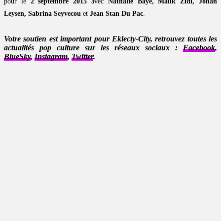
pour le
2 septembre 2015
avec
Nathalie Baye, Malik Zidi, Johan
Leysen, Sabrina Seyvecou
et
Jean Stan Du Pac
.
Votre soutien est important pour Eklecty-City, retrouvez toutes les
actualités pop culture sur les réseaux sociaux :
Facebook
,
BlueSky
,
Instagram
,
Twitter
.