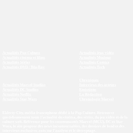
Actualités Pop Culture
Actualités jeux vidéo
Actualités cinéma et films
Actualités Musique
Actualités Séries
Actualités Comics
Actualités DVD / Blu-Ray
Actualités Tech
Chroniques
Actualités Marvel Studios
Interviews des acteurs
Actualités DC Studios
Emissions
Actualités Netflix
La Rédaction
Actualités Star Wars
Chronologie Marvel
Eklecty-City, média francophone dédié à la Pop Culture. Retrouvez
quotidiennement toute l’actualité du cinéma, des séries, du jeu vidéo et de la
culture web. Référence pour les communautés Marvel (MCU), DC et Star
Wars, le site propose des news incontournables, des dossiers de fond et des
interviews exclusives axés sur l'analyse et le décryptage.