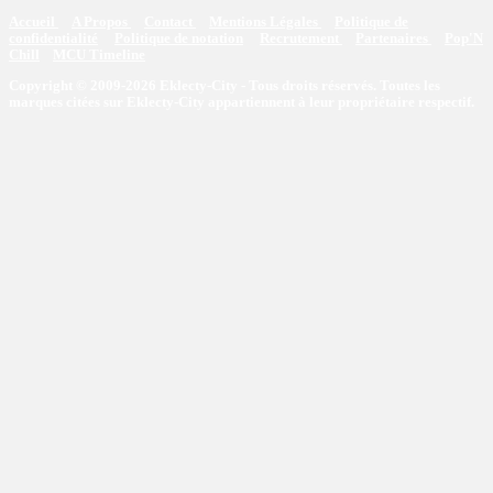
Accueil
A Propos
Contact
Mentions Légales
Politique de
confidentialité
Politique de notation
Recrutement
Partenaires
Pop'N
Chill
MCU Timeline
Copyright © 2009-2026 Eklecty-City - Tous droits réservés. Toutes les
marques citées sur Eklecty-City appartiennent à leur propriétaire respectif.