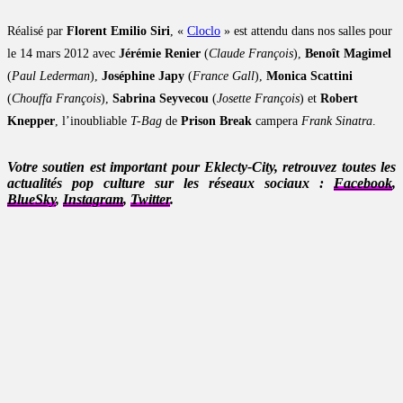
Réalisé par
Florent Emilio Siri
, «
Cloclo
» est attendu dans nos salles pour
le 14 mars 2012 avec
Jérémie Renier
(
Claude François
),
Benoît Magimel
(
Paul Lederman
),
Joséphine Japy
(
France Gall
),
Monica Scattini
(
Chouffa François
),
Sabrina Seyvecou
(
Josette François
) et
Robert
Knepper
, l’inoubliable
T-Bag
de
Prison Break
campera
Frank Sinatra
.
Votre soutien est important pour Eklecty-City, retrouvez toutes les
actualités pop culture sur les réseaux sociaux :
Facebook
,
BlueSky
,
Instagram
,
Twitter
.