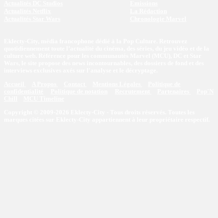
Actualités DC Studios
Emissions
Actualités Netflix
La Rédaction
Actualités Star Wars
Chronologie Marvel
Eklecty-City, média francophone dédié à la Pop Culture. Retrouvez
quotidiennement toute l’actualité du cinéma, des séries, du jeu vidéo et de la
culture web. Référence pour les communautés Marvel (MCU), DC et Star
Wars, le site propose des news incontournables, des dossiers de fond et des
interviews exclusives axés sur l'analyse et le décryptage.
Accueil
A Propos
Contact
Mentions Légales
Politique de
confidentialité
Politique de notation
Recrutement
Partenaires
Pop'N
Chill
MCU Timeline
Copyright © 2009-2026 Eklecty-City - Tous droits réservés. Toutes les
marques citées sur Eklecty-City appartiennent à leur propriétaire respectif.