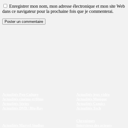
Enregistrer mon nom, mon adresse électronique et mon site Web
dans ce navigateur pour la prochaine fois que je commenterai.
Actualités Pop Culture
Actualités jeux vidéo
Actualités cinéma et films
Actualités Musique
Actualités Séries
Actualités Comics
Actualités DVD / Blu-Ray
Actualités Tech
Chroniques
Actualités Marvel Studios
Interviews des acteurs