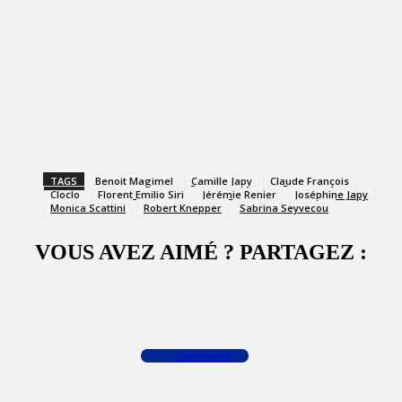
TAGS
Benoit Magimel
Camille Japy
Claude François
Cloclo
Florent Emilio Siri
Jérémie Renier
Joséphine Japy
Monica Scattini
Robert Knepper
Sabrina Seyvecou
VOUS AVEZ AIMÉ ? PARTAGEZ :
Facebook
X
WhatsApp
Commenter