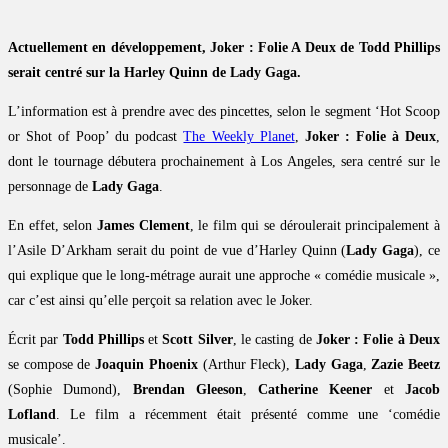
Actuellement en développement, Joker : Folie A Deux de Todd Phillips
serait centré sur la Harley Quinn de Lady Gaga.
L’information est à prendre avec des pincettes, selon le segment ‘Hot Scoop
or Shot of Poop’ du podcast
The Weekly Planet
,
Joker : Folie à Deux
,
dont le tournage débutera prochainement à Los Angeles, sera centré sur le
personnage de
Lady Gaga
.
En effet, selon
James Clement
, le film qui se déroulerait principalement à
l’Asile D’Arkham serait du point de vue d’Harley Quinn (
Lady Gaga
), ce
qui explique que le long-métrage aurait une approche « comédie musicale »,
car c’est ainsi qu’elle perçoit sa relation avec le Joker.
Écrit par
Todd Phillips
et
Scott Silver
, le casting de
Joker : Folie à Deux
se compose de
Joaquin Phoenix
(Arthur Fleck),
Lady Gaga
,
Zazie Beetz
(Sophie Dumond),
Brendan Gleeson
,
Catherine Keener
et
Jacob
Lofland
. Le film a récemment était présenté comme une ‘comédie
musicale’.