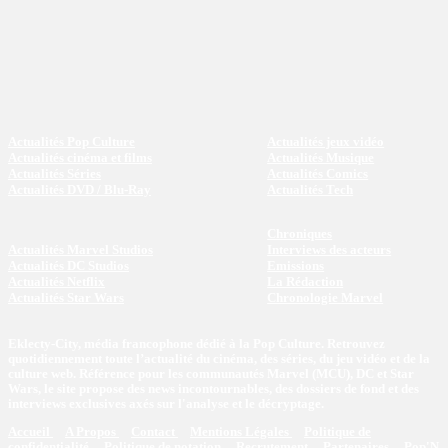
Actualités Pop Culture
Actualités jeux vidéo
Actualités cinéma et films
Actualités Musique
Actualités Séries
Actualités Comics
Actualités DVD / Blu-Ray
Actualités Tech
Chroniques
Actualités Marvel Studios
Interviews des acteurs
Actualités DC Studios
Emissions
Actualités Netflix
La Rédaction
Actualités Star Wars
Chronologie Marvel
Eklecty-City, média francophone dédié à la Pop Culture. Retrouvez
quotidiennement toute l’actualité du cinéma, des séries, du jeu vidéo et de la
culture web. Référence pour les communautés Marvel (MCU), DC et Star
Wars, le site propose des news incontournables, des dossiers de fond et des
interviews exclusives axés sur l'analyse et le décryptage.
Accueil
A Propos
Contact
Mentions Légales
Politique de
confidentialité
Politique de notation
Recrutement
Partenaires
Pop'N