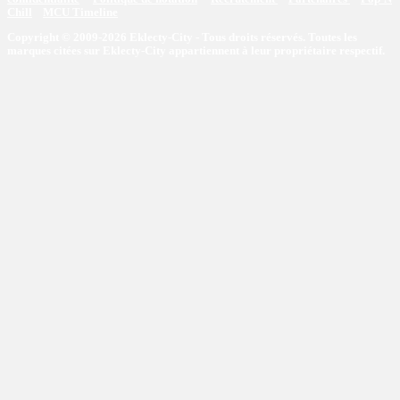
Chill
MCU Timeline
Copyright © 2009-2026 Eklecty-City - Tous droits réservés. Toutes les
marques citées sur Eklecty-City appartiennent à leur propriétaire respectif.