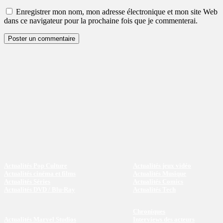
:
Enregistrer mon nom, mon adresse électronique et mon site Web
dans ce navigateur pour la prochaine fois que je commenterai.
Actualités Pop Culture
Actualités jeux vidéo
Actualités cinéma et films
Actualités Musique
Actualités Séries
Actualités Comics
Actualités DVD / Blu-Ray
Actualités Tech
Chroniques
Actualités Marvel Studios
Interviews des acteurs