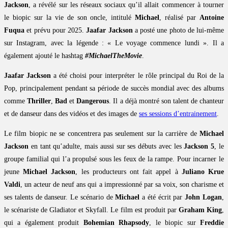
Jackson
, a révélé sur les réseaux sociaux qu’il allait commencer à tourner
le biopic sur la vie de son oncle, intitulé
Michael
, réalisé par
Antoine
Fuqua
et prévu pour 2025.
Jaafar Jackson
a posté une photo de lui-même
sur Instagram, avec la légende : « Le voyage commence lundi ». Il a
également ajouté le hashtag
#MichaelTheMovie
.
Jaafar Jackson
a été choisi pour interpréter le rôle principal du Roi de la
Pop, principalement pendant sa période de succès mondial avec des albums
comme
Thriller
,
Bad
et
Dangerous
. Il a déjà montré son talent de chanteur
et de danseur dans des vidéos et des images de
ses sessions d’entrainement
.
Le film biopic ne se concentrera pas seulement sur la carrière de
Michael
Jackson
en tant qu’adulte, mais aussi sur ses débuts avec les
Jackson 5
, le
groupe familial qui l’a propulsé sous les feux de la rampe. Pour incarner le
jeune
Michael Jackson
, les producteurs ont fait appel à
Juliano Krue
Valdi
, un acteur de neuf ans qui a impressionné par sa voix, son charisme et
ses talents de danseur. Le scénario de
Michael
a été écrit par
John Logan
,
le scénariste de Gladiator et Skyfall. Le film est produit par
Graham King
,
qui a également produit
Bohemian Rhapsody
, le biopic sur
Freddie