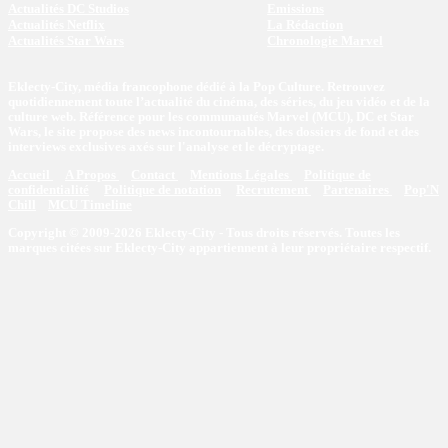
Actualités DC Studios
Emissions
Actualités Netflix
La Rédaction
Actualités Star Wars
Chronologie Marvel
Eklecty-City, média francophone dédié à la Pop Culture. Retrouvez
quotidiennement toute l’actualité du cinéma, des séries, du jeu vidéo et de la
culture web. Référence pour les communautés Marvel (MCU), DC et Star
Wars, le site propose des news incontournables, des dossiers de fond et des
interviews exclusives axés sur l'analyse et le décryptage.
Accueil
A Propos
Contact
Mentions Légales
Politique de
confidentialité
Politique de notation
Recrutement
Partenaires
Pop'N
Chill
MCU Timeline
Copyright © 2009-2026 Eklecty-City - Tous droits réservés. Toutes les
marques citées sur Eklecty-City appartiennent à leur propriétaire respectif.