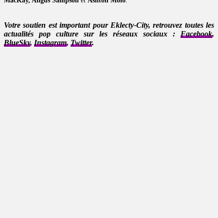
MacKay, Angus Sampson
et
Ashton Moio
.
Votre soutien est important pour Eklecty-City, retrouvez toutes les
actualités pop culture sur les réseaux sociaux :
Facebook
,
BlueSky
,
Instagram
,
Twitter
.