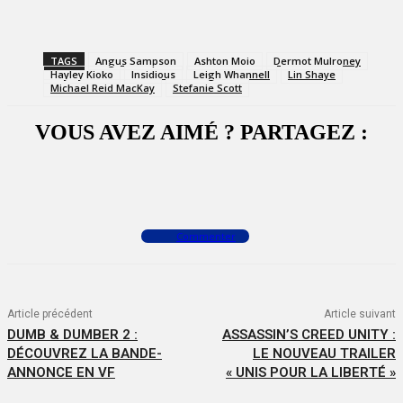
TAGS
Angus Sampson
Ashton Moio
Dermot Mulroney
Hayley Kioko
Insidious
Leigh Whannell
Lin Shaye
Michael Reid MacKay
Stefanie Scott
VOUS AVEZ AIMÉ ? PARTAGEZ :
Facebook
X
WhatsApp
Commenter
Article précédent
Article suivant
DUMB & DUMBER 2 :
ASSASSIN’S CREED UNITY :
DÉCOUVREZ LA BANDE-
LE NOUVEAU TRAILER
ANNONCE EN VF
« UNIS POUR LA LIBERTÉ »