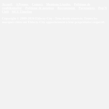
Accueil
A Propos
Contact
Mentions Légales
Politique de
confidentialité
Politique de notation
Recrutement
Partenaires
Pop'N
Chill
MCU Timeline
Copyright © 2009-2026 Eklecty-City - Tous droits réservés. Toutes les
marques citées sur Eklecty-City appartiennent à leur propriétaire respectif.