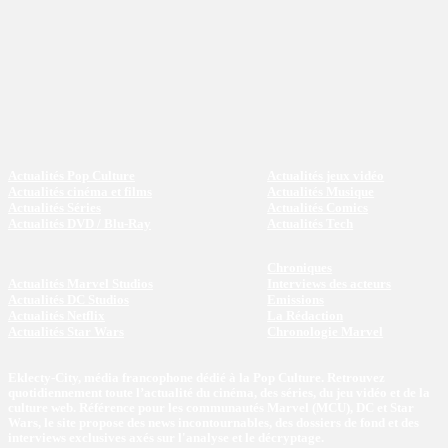
Actualités Pop Culture
Actualités jeux vidéo
Actualités cinéma et films
Actualités Musique
Actualités Séries
Actualités Comics
Actualités DVD / Blu-Ray
Actualités Tech
Chroniques
Actualités Marvel Studios
Interviews des acteurs
Actualités DC Studios
Emissions
Actualités Netflix
La Rédaction
Actualités Star Wars
Chronologie Marvel
Eklecty-City, média francophone dédié à la Pop Culture. Retrouvez
quotidiennement toute l’actualité du cinéma, des séries, du jeu vidéo et de la
culture web. Référence pour les communautés Marvel (MCU), DC et Star
Wars, le site propose des news incontournables, des dossiers de fond et des
interviews exclusives axés sur l'analyse et le décryptage.