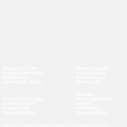
Actualités Pop Culture
Actualités jeux vidéo
Actualités cinéma et films
Actualités Musique
Actualités Séries
Actualités Comics
Actualités DVD / Blu-Ray
Actualités Tech
Chroniques
Actualités Marvel Studios
Interviews des acteurs
Actualités DC Studios
Emissions
Actualités Netflix
La Rédaction
Actualités Star Wars
Chronologie Marvel
Eklecty-City, média francophone dédié à la Pop Culture. Retrouvez