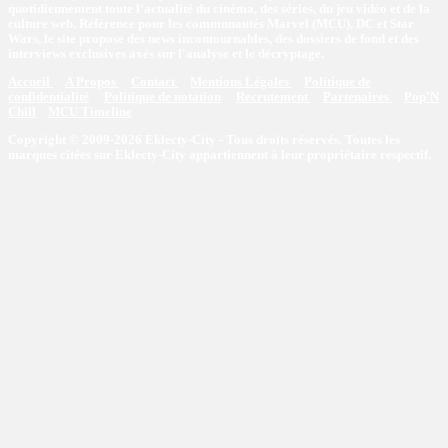
quotidiennement toute l’actualité du cinéma, des séries, du jeu vidéo et de la
culture web. Référence pour les communautés Marvel (MCU), DC et Star
Wars, le site propose des news incontournables, des dossiers de fond et des
interviews exclusives axés sur l'analyse et le décryptage.
Accueil
A Propos
Contact
Mentions Légales
Politique de
confidentialité
Politique de notation
Recrutement
Partenaires
Pop'N
Chill
MCU Timeline
Copyright © 2009-2026 Eklecty-City - Tous droits réservés. Toutes les
marques citées sur Eklecty-City appartiennent à leur propriétaire respectif.