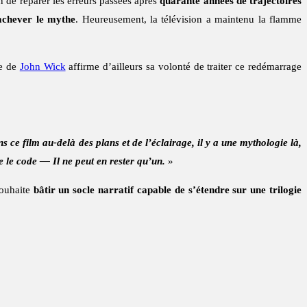
n de réparer les erreurs passées après
quarante années de trajectoires
 achever le mythe
. Heureusement, la télévision a maintenu la flamme
te de
John Wick
affirme d’ailleurs sa volonté de traiter ce redémarrage
s ce film au-delà des plans et de l’éclairage, il y a une mythologie là,
le code — Il ne peut en rester qu’un.
»
 souhaite
bâtir un socle narratif capable de s’étendre sur une trilogie