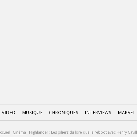
X VIDEO
MUSIQUE
CHRONIQUES
INTERVIEWS
MARVEL
ccueil
Cinéma
Highlander : Les piliers du lore que le reboot avec Henry Cavill.