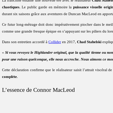
La franchise entame une nouvelle ère avec le réalisateur
Chad Stahels
chaotiques
. Le public garde en mémoire la
puissance visuelle origi
durant six saisons grâce aux aventures de Duncan MacLeod en apport
Ce futur long-métrage doit donc impérativement piocher dans le meil
comme une grande fresque épique en s’appuyant sur les piliers du lor
Dans son entretien accordé à
Collider
en 2017,
Chad Stahelski
expliqu
«
Si vous revoyez le Highlander original, que la qualité tienne ou non,
pour une raison quelconque, elle nous accroche. Nous aimons ce mon
Cette déclaration confirme que le réalisateur saisit l’attrait viscéral 
complète
.
L’essence de Connor MacLeod