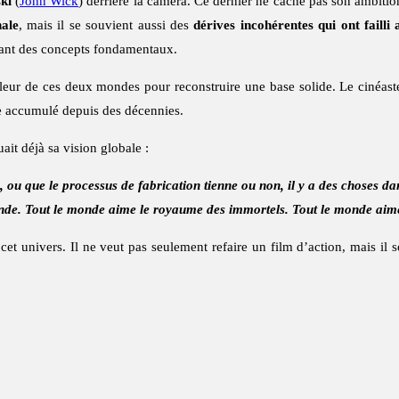
ki
(
John Wick
) derrière la caméra. Ce dernier ne cache pas son ambitio
nale
, mais il se souvient aussi des
dérives incohérentes qui ont failli
ant des concepts fondamentaux.
leur de ces deux mondes pour reconstruire une base solide. Le cinéas
e accumulé depuis des décennies.
ait déjà sa vision globale :
 ou que le processus de fabrication tienne ou non, il y a des choses dan
de. Tout le monde aime le royaume des immortels. Tout le monde aime 
de cet univers. Il ne veut pas seulement refaire un film d’action, mais il