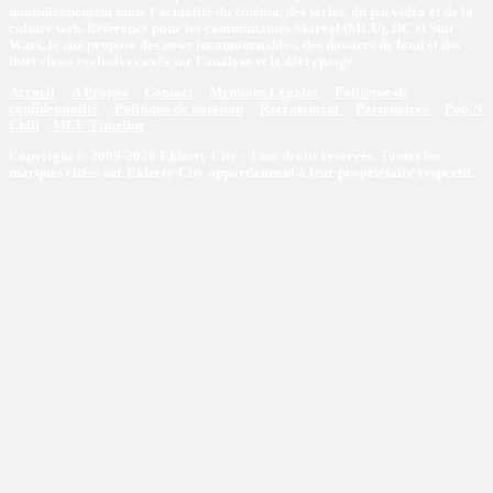
quotidiennement toute l’actualité du cinéma, des séries, du jeu vidéo et de la
culture web. Référence pour les communautés Marvel (MCU), DC et Star
Wars, le site propose des news incontournables, des dossiers de fond et des
interviews exclusives axés sur l'analyse et le décryptage.
Accueil
A Propos
Contact
Mentions Légales
Politique de
confidentialité
Politique de notation
Recrutement
Partenaires
Pop'N
Chill
MCU Timeline
Copyright © 2009-2026 Eklecty-City - Tous droits réservés. Toutes les
marques citées sur Eklecty-City appartiennent à leur propriétaire respectif.