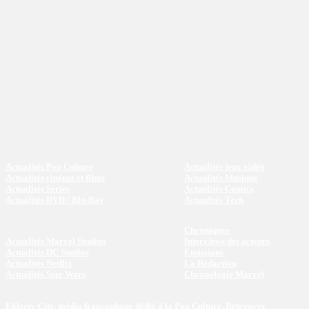
Actualités Pop Culture
Actualités jeux vidéo
Actualités cinéma et films
Actualités Musique
Actualités Séries
Actualités Comics
Actualités DVD / Blu-Ray
Actualités Tech
Chroniques
Actualités Marvel Studios
Interviews des acteurs
Actualités DC Studios
Emissions
Actualités Netflix
La Rédaction
Actualités Star Wars
Chronologie Marvel
Eklecty-City, média francophone dédié à la Pop Culture. Retrouvez