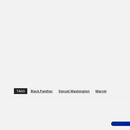
TAGS
Black Panther
Denzel Washington
Marvel
Facebook
X
WhatsApp
Com