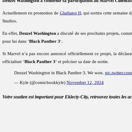
Denzel Washington a confirmé sa participation au Marvel Cinematic
Actuellement en promotion de
Gladiator II
, qui sortira cette semaine d
Studios.
En effet,
Denzel Washington
a discuté de ses prochains projets, comme
pour lui dans ‘
Black Panther 3
‘.
Si Marvel n’a pas encore annoncé officiellement ce projet, la déclar
officialiser ‘
Black Panther 3
‘ et préciser sa date de sortie.
Denzel Washington in Black Panther 3. We won.
pic.twitter.c
— Kyle (@comicbookkyle)
November 12, 2024
Votre soutien est important pour Eklecty-City, retrouvez toutes les a