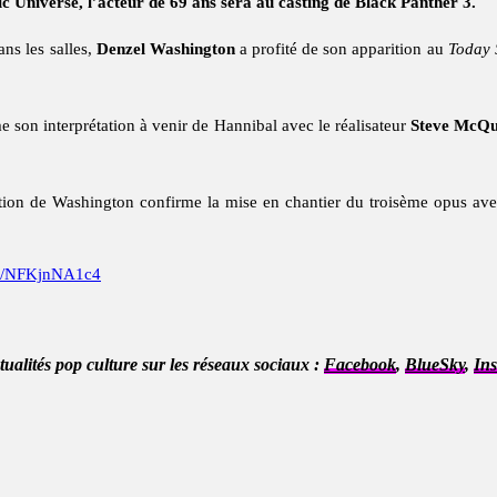
 Universe, l’acteur de 69 ans sera au casting de Black Panther 3.
ans les salles,
Denzel Washington
a profité de son apparition au
Today
 son interprétation à venir de Hannibal avec le réalisateur
Steve McQ
ation de Washington confirme la mise en chantier du troisème opus ave
om/NFKjnNA1c4
ctualités pop culture sur les réseaux sociaux :
Facebook
,
BlueSky
,
In