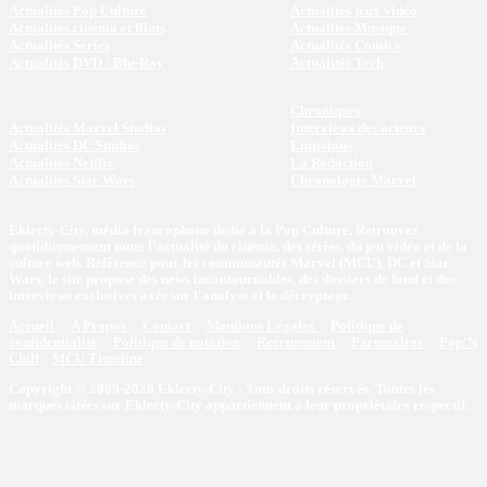
Actualités Pop Culture
Actualités jeux vidéo
Actualités cinéma et films
Actualités Musique
Actualités Séries
Actualités Comics
Actualités DVD / Blu-Ray
Actualités Tech
Chroniques
Actualités Marvel Studios
Interviews des acteurs
Actualités DC Studios
Emissions
Actualités Netflix
La Rédaction
Actualités Star Wars
Chronologie Marvel
Eklecty-City, média francophone dédié à la Pop Culture. Retrouvez
quotidiennement toute l’actualité du cinéma, des séries, du jeu vidéo et de la
culture web. Référence pour les communautés Marvel (MCU), DC et Star
Wars, le site propose des news incontournables, des dossiers de fond et des
interviews exclusives axés sur l'analyse et le décryptage.
Accueil
A Propos
Contact
Mentions Légales
Politique de
confidentialité
Politique de notation
Recrutement
Partenaires
Pop'N
Chill
MCU Timeline
Copyright © 2009-2026 Eklecty-City - Tous droits réservés. Toutes les
marques citées sur Eklecty-City appartiennent à leur propriétaire respectif.