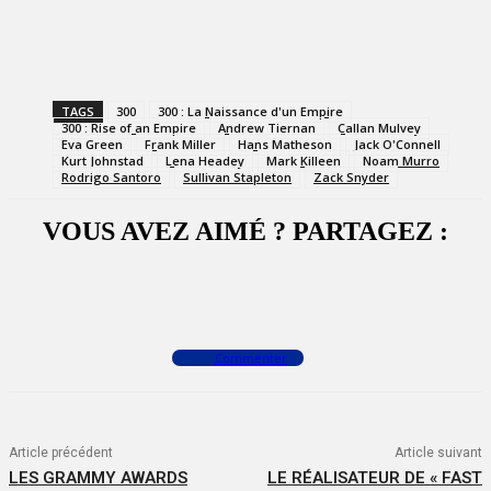
TAGS
300
300 : La Naissance d'un Empire
300 : Rise of an Empire
Andrew Tiernan
Callan Mulvey
Eva Green
Frank Miller
Hans Matheson
Jack O'Connell
Kurt Johnstad
Lena Headey
Mark Killeen
Noam Murro
Rodrigo Santoro
Sullivan Stapleton
Zack Snyder
VOUS AVEZ AIMÉ ? PARTAGEZ :
Facebook
X
WhatsApp
Commenter
Article précédent
Article suivant
LES GRAMMY AWARDS
LE RÉALISATEUR DE « FAST