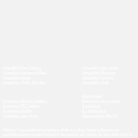
Actualités Pop Culture
Actualités jeux vidéo
Actualités cinéma et films
Actualités Musique
Actualités Séries
Actualités Comics
Actualités DVD / Blu-Ray
Actualités Tech
Chroniques
Actualités Marvel Studios
Interviews des acteurs
Actualités DC Studios
Emissions
Actualités Netflix
La Rédaction
Actualités Star Wars
Chronologie Marvel
Eklecty-City, média francophone dédié à la Pop Culture. Retrouvez
quotidiennement toute l’actualité du cinéma, des séries, du jeu vidéo et de la