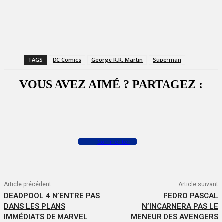
TAGS
DC Comics
George R.R. Martin
Superman
VOUS AVEZ AIMÉ ? PARTAGEZ :
Facebook
X
WhatsApp
Commenter
Article précédent
Article suivant
DEADPOOL 4 N’ENTRE PAS
PEDRO PASCAL
DANS LES PLANS
N’INCARNERA PAS LE
IMMÉDIATS DE MARVEL
MENEUR DES AVENGERS