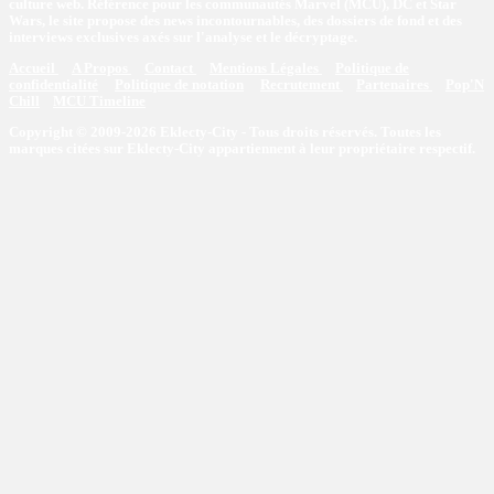
culture web. Référence pour les communautés Marvel (MCU), DC et Star
Wars, le site propose des news incontournables, des dossiers de fond et des
interviews exclusives axés sur l'analyse et le décryptage.
Accueil
A Propos
Contact
Mentions Légales
Politique de
confidentialité
Politique de notation
Recrutement
Partenaires
Pop'N
Chill
MCU Timeline
Copyright © 2009-2026 Eklecty-City - Tous droits réservés. Toutes les
marques citées sur Eklecty-City appartiennent à leur propriétaire respectif.