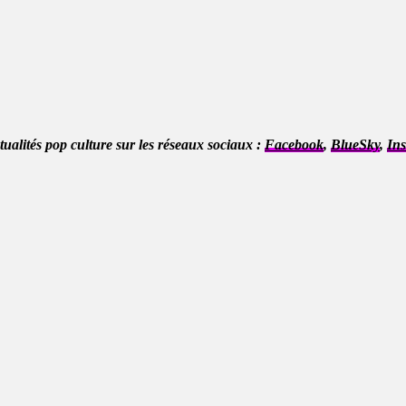
ctualités pop culture sur les réseaux sociaux :
Facebook
,
BlueSky
,
In