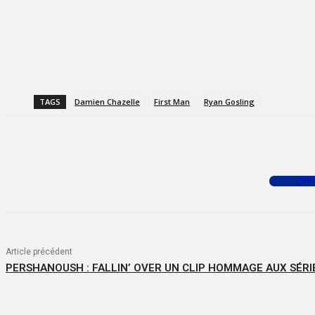
TAGS
Damien Chazelle
First Man
Ryan Gosling
Facebook
X
WhatsApp
Com
Article précédent
PERSHANOUSH : FALLIN’ OVER UN CLIP HOMMAGE AUX SÉRI