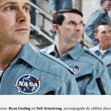
avec
Ryan Gosling
en
Neil Armstrong
, accompagnée du célèbre disc