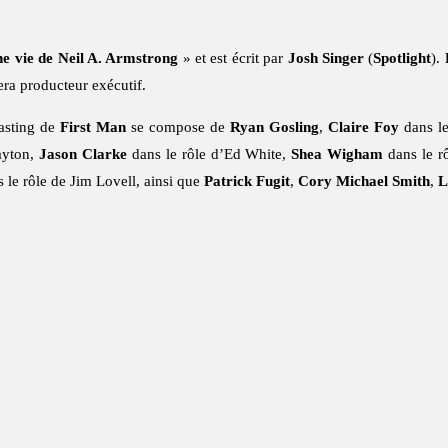
ne vie de Neil A. Armstrong
» et est écrit par
Josh Singer
(
Spotlight
).
era producteur exécutif.
casting de
First Man
se compose de
Ryan Gosling
,
Claire Foy
dans le
ayton,
Jason Clarke
dans le rôle d’Ed White,
Shea Wigham
dans le r
 le rôle de Jim Lovell, ainsi que
Patrick Fugit
,
Cory Michael Smith
,
L