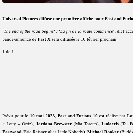
Universal Pictures diffuse une première affiche pour Fast and Furio
‘
The end of the road begins
‘ / ‘
La fin de la route commence
‘, dit l’ac
bande-annonce de
Fast X
sera diffusée le 10 février prochain.
1
de 1
Prévu pour le
19 mai 2023
,
Fast and Furious 10
est réalisé par
Lo
« Letty » Ortiz),
Jordana Brewster
(Mia Toretto),
Ludacris
(Tej P
Eastwood
(Eric Reisner alias Little Nobody),
Michael Rooker
(Buddy