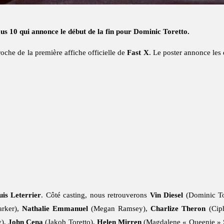
us 10 qui annonce le début de la fin pour Dominic Toretto.
croche de la première affiche officielle de
Fast X
. Le poster annonce les
uis Leterrier
. Côté casting, nous retrouverons
Vin Diesel
(Dominic To
arker),
Nathalie Emmanuel
(Megan Ramsey),
Charlize Theron
(Cip
),
John Cena
(Jakob Toretto),
Helen Mirren
(Magdalene « Queenie »