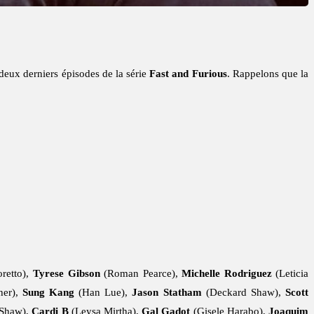
 deux derniers épisodes de la série
Fast and Furious
. Rappelons que la
retto),
Tyrese Gibson
(Roman Pearce),
Michelle Rodriguez
(Leticia
her),
Sung Kang
(Han Lue),
Jason Statham
(Deckard Shaw),
Scott
 Shaw),
Cardi B
(Leysa Mirtha),
Gal Gadot
(Gisele Harabo),
Joaquim