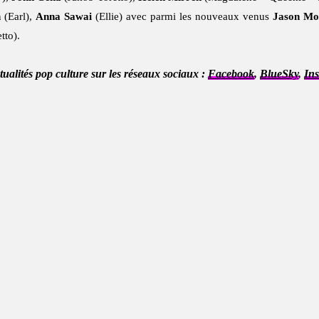
n
(Earl),
Anna Sawai
(Ellie) avec parmi les nouveaux venus
Jason M
tto).
ctualités pop culture sur les réseaux sociaux :
Facebook
,
BlueSky
,
In