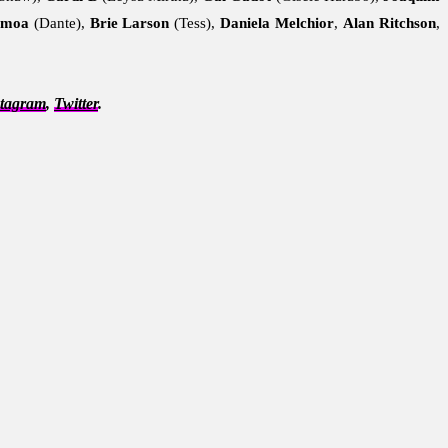
omoa
(Dante),
Brie Larson
(Tess),
Daniela Melchior
,
Alan Ritchson
,
stagram
,
Twitter
.