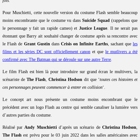
fois.
‘
Pour Muschietti, cette nouvelle version du costume Flash semble beaucoup
moins encombrante que le costume vu dans
Suicide Squad
(rappelons que
le personnage y fait un rapide cameo) et
Justice League
. Il ne serait pas
étonnant que Barry ait souhaité changer de costume après sa rencontre avec
le Flash de
Grant Gustin
dans
Crisis on Infinite Earths
, sachant que
les
films et les séries DC sont officiellement canon
et que
le mutlivers a été
confirmé avec The Batman qui se déroule sur une autre Terre
.
Le film Flash est bien là pour introduire sur grand écran le multivers, la
scénariste de
The Flash
,
Christina Hodson
dit que ‘
toutes ces histoires et
ces personnages peuvent commencer à entrer en collision
‘.
Le concept art nous présente un costume moins encombrant que le
précédent avec un logo Flash au centre qui semble canaliser la lumière vers
d’autres parties du costume.
Réalisé par
Andy Muschietti
d’après un scénario de
Christina Hodson
,
The Flash
est prévu pour le 03 juin 2022 dans les salles américaines avec