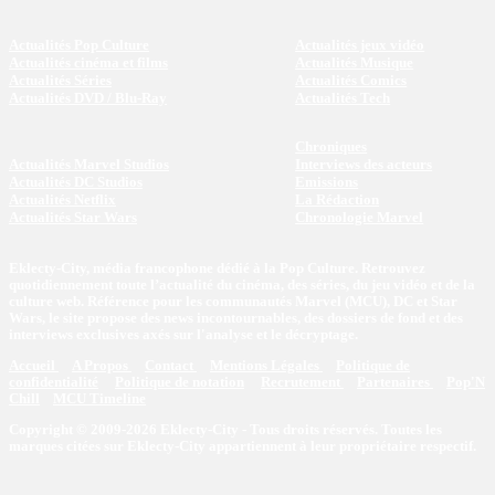
Actualités Pop Culture
Actualités jeux vidéo
Actualités cinéma et films
Actualités Musique
Actualités Séries
Actualités Comics
Actualités DVD / Blu-Ray
Actualités Tech
Chroniques
Actualités Marvel Studios
Interviews des acteurs
Actualités DC Studios
Emissions
Actualités Netflix
La Rédaction
Actualités Star Wars
Chronologie Marvel
Eklecty-City, média francophone dédié à la Pop Culture. Retrouvez
quotidiennement toute l’actualité du cinéma, des séries, du jeu vidéo et de la
culture web. Référence pour les communautés Marvel (MCU), DC et Star
Wars, le site propose des news incontournables, des dossiers de fond et des
interviews exclusives axés sur l'analyse et le décryptage.
Accueil
A Propos
Contact
Mentions Légales
Politique de
confidentialité
Politique de notation
Recrutement
Partenaires
Pop'N
Chill
MCU Timeline
Copyright © 2009-2026 Eklecty-City - Tous droits réservés. Toutes les
marques citées sur Eklecty-City appartiennent à leur propriétaire respectif.