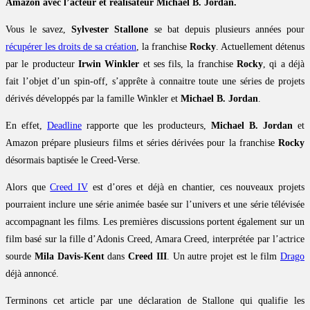
Amazon avec l’acteur et réalisateur Michael B. Jordan.
Vous le savez,
Sylvester Stallone
se bat depuis plusieurs années pour
récupérer les droits de sa création
, la franchise
Rocky
. Actuellement détenus
par le producteur
Irwin Winkler
et ses fils, la franchise
Rocky
, qi a déjà
fait l’objet d’un spin-off, s’apprête à connaitre toute une séries de projets
dérivés développés par la famille Winkler et
Michael B. Jordan
.
En effet,
Deadline
rapporte que les producteurs,
Michael B. Jordan
et
Amazon prépare plusieurs films et séries dérivées pour la franchise
Rocky
désormais baptisée le Creed-Verse.
Alors que
Creed IV
est d’ores et déjà en chantier, ces nouveaux projets
pourraient inclure une série animée basée sur l’univers et une série télévisée
accompagnant les films. Les premières discussions portent également sur un
film basé sur la fille d’Adonis Creed, Amara Creed, interprétée par l’actrice
sourde
Mila Davis-Kent
dans
Creed III
. Un autre projet est le film
Drago
déjà annoncé.
Terminons cet article par une déclaration de Stallone qui qualifie les