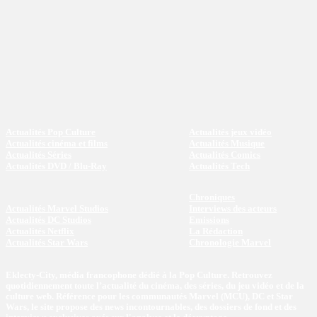
Actualités Pop Culture
Actualités jeux vidéo
Actualités cinéma et films
Actualités Musique
Actualités Séries
Actualités Comics
Actualités DVD / Blu-Ray
Actualités Tech
Chroniques
Actualités Marvel Studios
Interviews des acteurs
Actualités DC Studios
Emissions
Actualités Netflix
La Rédaction
Actualités Star Wars
Chronologie Marvel
Eklecty-City, média francophone dédié à la Pop Culture. Retrouvez
quotidiennement toute l’actualité du cinéma, des séries, du jeu vidéo et de la
culture web. Référence pour les communautés Marvel (MCU), DC et Star
Wars, le site propose des news incontournables, des dossiers de fond et des