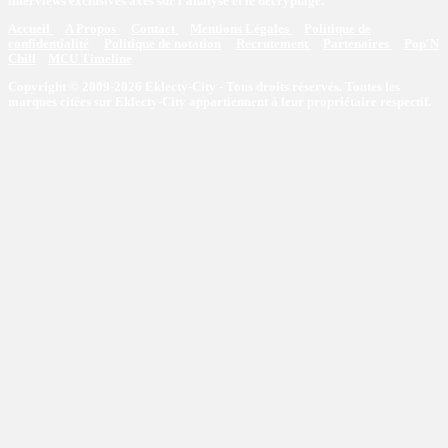
interviews exclusives axés sur l'analyse et le décryptage.
Accueil
A Propos
Contact
Mentions Légales
Politique de
confidentialité
Politique de notation
Recrutement
Partenaires
Pop'N
Chill
MCU Timeline
Copyright © 2009-2026 Eklecty-City - Tous droits réservés. Toutes les
marques citées sur Eklecty-City appartiennent à leur propriétaire respectif.