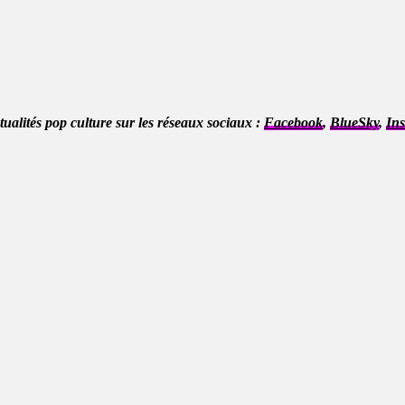
ctualités pop culture sur les réseaux sociaux :
Facebook
,
BlueSky
,
In