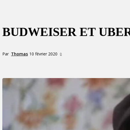
BUDWEISER ET UBE
Par
Thomas
10 février 2020
0
Partager