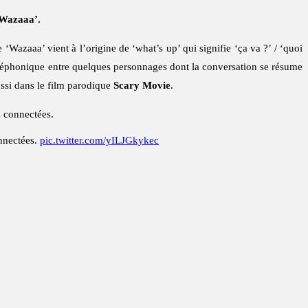
‘Wazaaa’.
azaaa’ vient à l’origine de ‘what’s up’ qui signifie ‘ça va ?’ / ‘quoi
éléphonique entre quelques personnages dont la conversation se résume
ssi dans le film parodique
Scary Movie
.
s connectées.
nnectées.
pic.twitter.com/yILJGkykec