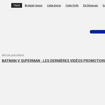
TAGS
Bridget Jones
Celia Imrie
Colin Firth
Ed Sheeran
G
Facebook
X
WhatsApp
Com
Article précédent
BATMAN V SUPERMAN : LES DERNIÈRES VIDÉOS PROMOTIO