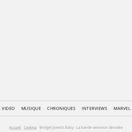
X VIDEO
MUSIQUE
CHRONIQUES
INTERVIEWS
MARVEL
Accueil
Cinéma
Bridget Jones’s Baby : La bande-annonce dévoilée