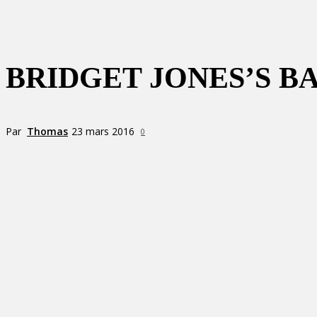
BRIDGET JONES’S B
Par
Thomas
23 mars 2016
0
Partager