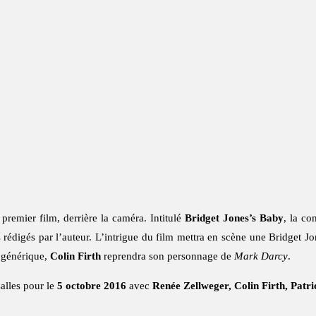
u premier film, derrière la caméra. Intitulé
Bridget Jones’s Baby
, la co
 rédigés par l’auteur. L’intrigue du film mettra en scène une Bridget J
u générique,
Colin Firth
reprendra son personnage de
Mark Darcy
.
salles pour le
5 octobre 2016
avec
Renée Zellweger, Colin Firth, Pat