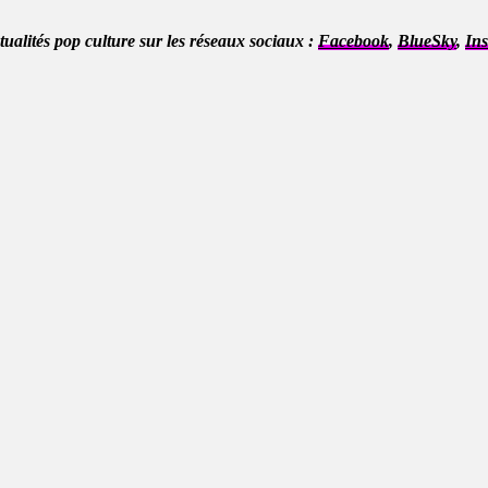
ctualités pop culture sur les réseaux sociaux :
Facebook
,
BlueSky
,
In