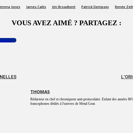
emma Jones
James Callis
Jim Broadbent
Patrick Dempsey
Renée Zel
VOUS AVEZ AIMÉ ? PARTAGEZ :
menter
NNELLES
L’OR
THOMAS
Rédacteur en chef et chroniqueur anti-protocolaire. Enfant des années 80's
francophones dédiés à l'univers de Metal Gear.