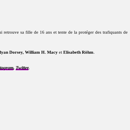
 retrouve sa fille de 16 ans et tente de la protéger des trafiquants de
 Ryan Dorsey, William H. Macy
et
Elisabeth Röhm
.
stagram
,
Twitter
.