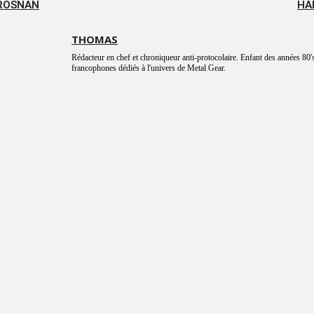
BROSNAN
HA
THOMAS
Rédacteur en chef et chroniqueur anti-protocolaire. Enfant des années 80's
francophones dédiés à l'univers de Metal Gear.