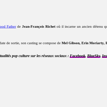
ood Father
de
Jean-François Richet
où il incarne un ancien détenu qui
ate de sortie, son casting se compose de
Mel Gibson, Erin Moriarty,
ctualités pop culture sur les réseaux sociaux :
Facebook
,
BlueSky
,
In