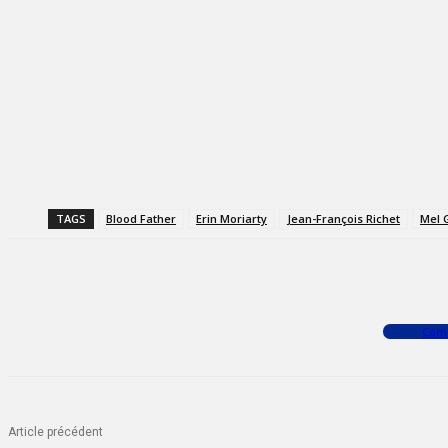
TAGS
Blood Father
Erin Moriarty
Jean-François Richet
Mel 
Facebook
X
WhatsApp
Com
Article précédent