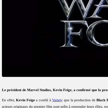
Le président de Marvel Studios, Kevin Feige, a confirmé que la p
En effet,
Kevin Feige
a confié à
Variety
que la production de
Black 
acteurs originaux du premier film sont prêts à reprendre leurs rôles,