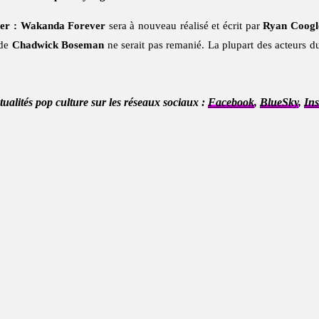
her : Wakanda Forever
sera à nouveau réalisé et écrit par
Ryan Coogl
 de
Chadwick Boseman
ne serait pas remanié. La plupart des acteurs d
ctualités pop culture sur les réseaux sociaux :
Facebook
,
BlueSky
,
In