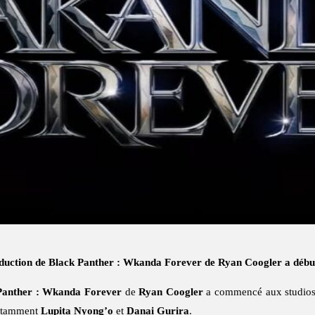
roduction de Black Panther : Wkanda Forever de Ryan Coogler a débu
Panther : Wkanda Forever
de
Ryan Coogler
a commencé aux studios 
 notamment
Lupita Nyong’o
et
Danai Gurira
.