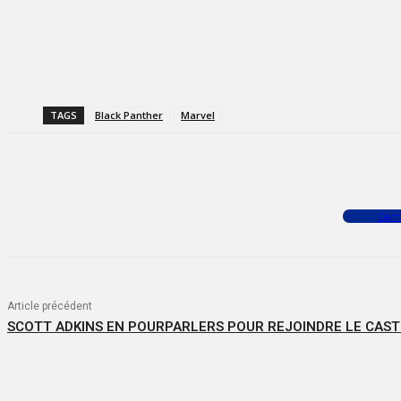
TAGS
Black Panther
Marvel
Facebook
X
WhatsApp
Com
Article précédent
SCOTT ADKINS EN POURPARLERS POUR REJOINDRE LE CASTI