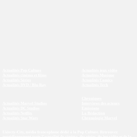
Actualités Pop Culture
Actualités jeux vidéo
Actualités cinéma et films
Actualités Musique
Actualités Séries
Actualités Comics
Actualités DVD / Blu-Ray
Actualités Tech
Chroniques
Actualités Marvel Studios
Interviews des acteurs
Actualités DC Studios
Emissions
Actualités Netflix
La Rédaction
Actualités Star Wars
Chronologie Marvel
Eklecty-City, média francophone dédié à la Pop Culture. Retrouvez
quotidiennement toute l’actualité du cinéma, des séries, du jeu vidéo et de la