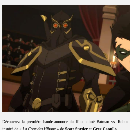
Découvrez la première bande-annonce du film animé Batman vs. Robin
inspiré de «
La Cour des Hiboux
» de
Scott Snyder
et
Greg Capullo
.