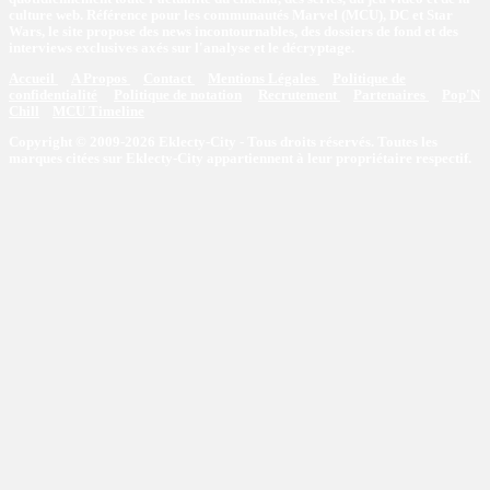
culture web. Référence pour les communautés Marvel (MCU), DC et Star
Wars, le site propose des news incontournables, des dossiers de fond et des
interviews exclusives axés sur l'analyse et le décryptage.
Accueil
A Propos
Contact
Mentions Légales
Politique de
confidentialité
Politique de notation
Recrutement
Partenaires
Pop'N
Chill
MCU Timeline
Copyright © 2009-2026 Eklecty-City - Tous droits réservés. Toutes les
marques citées sur Eklecty-City appartiennent à leur propriétaire respectif.