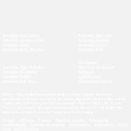
Actualités Pop Culture
Actualités jeux vidéo
Actualités cinéma et films
Actualités Musique
Actualités Séries
Actualités Comics
Actualités DVD / Blu-Ray
Actualités Tech
Chroniques
Actualités Marvel Studios
Interviews des acteurs
Actualités DC Studios
Emissions
Actualités Netflix
La Rédaction
Actualités Star Wars
Chronologie Marvel
Eklecty-City, média francophone dédié à la Pop Culture. Retrouvez
quotidiennement toute l’actualité du cinéma, des séries, du jeu vidéo et de la
culture web. Référence pour les communautés Marvel (MCU), DC et Star
Wars, le site propose des news incontournables, des dossiers de fond et des
interviews exclusives axés sur l'analyse et le décryptage.
Accueil
A Propos
Contact
Mentions Légales
Politique de
confidentialité
Politique de notation
Recrutement
Partenaires
Pop'N
Chill
MCU Timeline