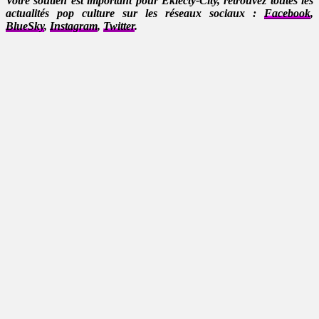
Votre soutien est important pour Eklecty-City, retrouvez toutes les
actualités pop culture sur les réseaux sociaux :
Facebook
,
BlueSky
,
Instagram
,
Twitter
.