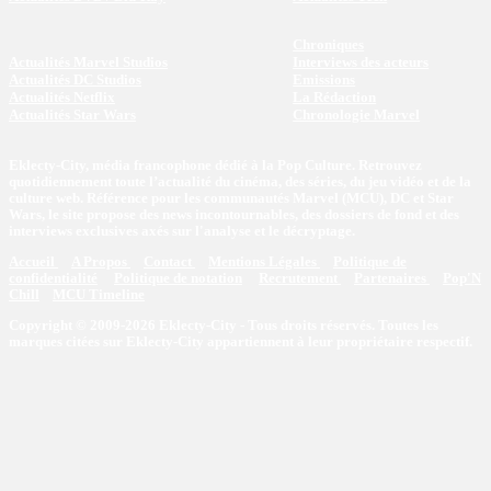
Chroniques
Actualités Marvel Studios
Interviews des acteurs
Actualités DC Studios
Emissions
Actualités Netflix
La Rédaction
Actualités Star Wars
Chronologie Marvel
Eklecty-City, média francophone dédié à la Pop Culture. Retrouvez
quotidiennement toute l’actualité du cinéma, des séries, du jeu vidéo et de la
culture web. Référence pour les communautés Marvel (MCU), DC et Star
Wars, le site propose des news incontournables, des dossiers de fond et des
interviews exclusives axés sur l'analyse et le décryptage.
Accueil
A Propos
Contact
Mentions Légales
Politique de
confidentialité
Politique de notation
Recrutement
Partenaires
Pop'N
Chill
MCU Timeline
Copyright © 2009-2026 Eklecty-City - Tous droits réservés. Toutes les
marques citées sur Eklecty-City appartiennent à leur propriétaire respectif.