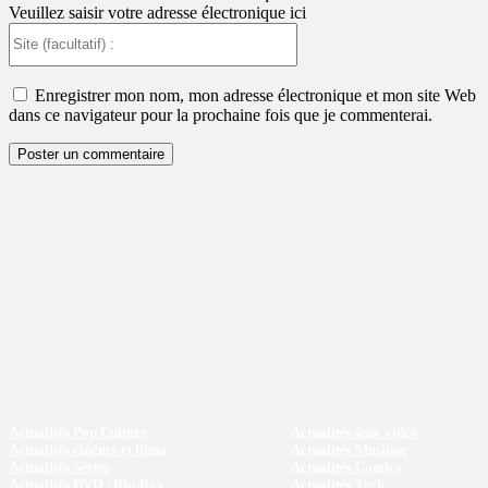
Veuillez saisir votre adresse électronique ici
Site
(facultatif)
:
Enregistrer mon nom, mon adresse électronique et mon site Web
dans ce navigateur pour la prochaine fois que je commenterai.
Actualités Pop Culture
Actualités jeux vidéo
Actualités cinéma et films
Actualités Musique
Actualités Séries
Actualités Comics
Actualités DVD / Blu-Ray
Actualités Tech