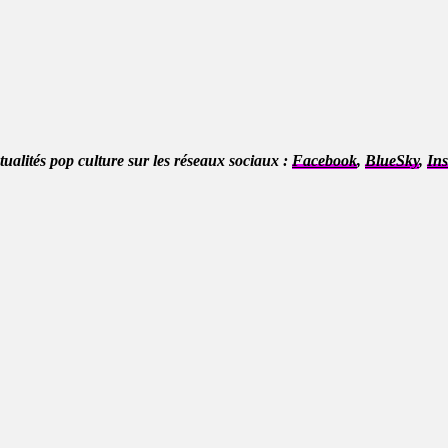
ctualités pop culture sur les réseaux sociaux :
Facebook
,
BlueSky
,
In