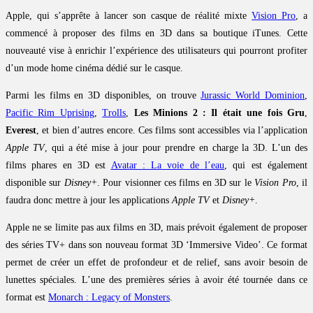
Apple, qui s’apprête à lancer son casque de réalité mixte
Vision Pro
, a
commencé à proposer des films en 3D dans sa boutique iTunes. Cette
nouveauté vise à enrichir l’expérience des utilisateurs qui pourront profiter
d’un mode home cinéma dédié sur le casque.
Parmi les films en 3D disponibles, on trouve
Jurassic World Dominion
,
Pacific Rim Uprising
,
Trolls
,
Les Minions 2 : Il était une fois Gru
,
Everest
, et bien d’autres encore. Ces films sont accessibles via l’application
Apple TV
, qui a été mise à jour pour prendre en charge la 3D. L’un des
films phares en 3D est
Avatar : La voie de l’eau
, qui est également
disponible sur
Disney+
. Pour visionner ces films en 3D sur le
Vision Pro
, il
faudra donc mettre à jour les applications
Apple TV
et
Disney+
.
Apple ne se limite pas aux films en 3D, mais prévoit également de proposer
des séries TV+ dans son nouveau format 3D ‘Immersive Video’. Ce format
permet de créer un effet de profondeur et de relief, sans avoir besoin de
lunettes spéciales. L’une des premières séries à avoir été tournée dans ce
format est
Monarch : Legacy of Monsters
.