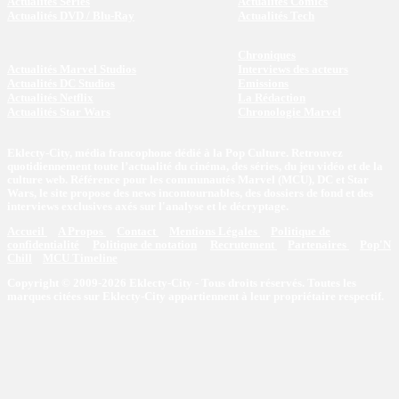
Actualités Séries
Actualités Comics
Actualités DVD / Blu-Ray
Actualités Tech
Chroniques
Actualités Marvel Studios
Interviews des acteurs
Actualités DC Studios
Emissions
Actualités Netflix
La Rédaction
Actualités Star Wars
Chronologie Marvel
Eklecty-City, média francophone dédié à la Pop Culture. Retrouvez
quotidiennement toute l’actualité du cinéma, des séries, du jeu vidéo et de la
culture web. Référence pour les communautés Marvel (MCU), DC et Star
Wars, le site propose des news incontournables, des dossiers de fond et des
interviews exclusives axés sur l'analyse et le décryptage.
Accueil
A Propos
Contact
Mentions Légales
Politique de
confidentialité
Politique de notation
Recrutement
Partenaires
Pop'N
Chill
MCU Timeline
Copyright © 2009-2026 Eklecty-City - Tous droits réservés. Toutes les
marques citées sur Eklecty-City appartiennent à leur propriétaire respectif.