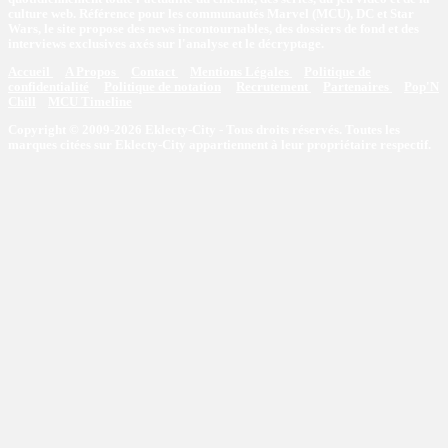
culture web. Référence pour les communautés Marvel (MCU), DC et Star
Wars, le site propose des news incontournables, des dossiers de fond et des
interviews exclusives axés sur l'analyse et le décryptage.
Accueil
A Propos
Contact
Mentions Légales
Politique de
confidentialité
Politique de notation
Recrutement
Partenaires
Pop'N
Chill
MCU Timeline
Copyright © 2009-2026 Eklecty-City - Tous droits réservés. Toutes les
marques citées sur Eklecty-City appartiennent à leur propriétaire respectif.