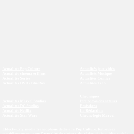
Actualités Pop Culture
Actualités jeux vidéo
Actualités cinéma et films
Actualités Musique
Actualités Séries
Actualités Comics
Actualités DVD / Blu-Ray
Actualités Tech
Chroniques
Actualités Marvel Studios
Interviews des acteurs
Actualités DC Studios
Emissions
Actualités Netflix
La Rédaction
Actualités Star Wars
Chronologie Marvel
Eklecty-City, média francophone dédié à la Pop Culture. Retrouvez
quotidiennement toute l’actualité du cinéma, des séries, du jeu vidéo et de la