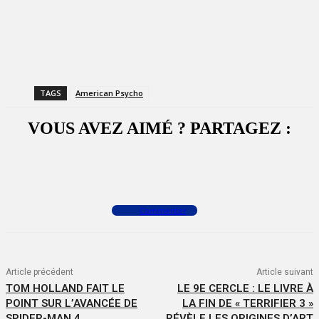
TAGS
American Psycho
VOUS AVEZ AIMÉ ? PARTAGEZ :
Facebook
X
WhatsApp
Commenter
Article précédent
Article suivant
TOM HOLLAND FAIT LE
LE 9E CERCLE : LE LIVRE À
POINT SUR L’AVANCÉE DE
LA FIN DE « TERRIFIER 3 »
SPIDER-MAN 4
RÉVÈLE LES ORIGINES D’ART