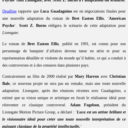
Psycho’ chez Lionsgate, avec Scott Z. Burns à l’adaptation du scénario.
Deadline
rapporte que
Luca Guadagnino
est en négociations finales pour
une nouvelle adaptation du roman de
Bret Easton Ellis
, ‘
American
Psycho
‘.
Scott Z. Burns
rédigera le scénario de cette adaptation pour
Lionsgate
.
Le roman de
Bret Easton Ellis
, publié en 1991, est connu pour son
personnage de banquier d’affaires devenu tueur en série et pour sa
représentation détaillée et violente du monde qu’il habite, ce qui a conduit à
des controverses et à des censures dans plusieurs pays.
Contrairement au film de 2000 réalisé par
Mary Harron
avec
Christian
Bale
, ce nouveau projet ne sera pas un remake, mais une toute nouvelle
adaptation.
Lionsgate
, après des réunions récentes avec Guadagnino, a
estimé que sa vision unique et artistique en ferait le réalisateur idéal pour
réinventer ce classique controversé.
Adam Fogelson
, président du
Lionsgate Motion Picture Group, a déclaré : ‘
Luca est un artiste brillant et
le visionnaire idéal pour créer une toute nouvelle interprétation de ce
puissant classique de la propriété intellectuelle.
‘