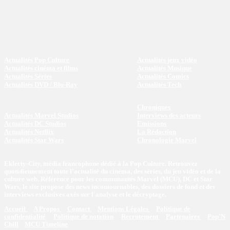
Actualités Pop Culture
Actualités jeux vidéo
Actualités cinéma et films
Actualités Musique
Actualités Séries
Actualités Comics
Actualités DVD / Blu-Ray
Actualités Tech
Chroniques
Actualités Marvel Studios
Interviews des acteurs
Actualités DC Studios
Emissions
Actualités Netflix
La Rédaction
Actualités Star Wars
Chronologie Marvel
Eklecty-City, média francophone dédié à la Pop Culture. Retrouvez
quotidiennement toute l’actualité du cinéma, des séries, du jeu vidéo et de la
culture web. Référence pour les communautés Marvel (MCU), DC et Star
Wars, le site propose des news incontournables, des dossiers de fond et des
interviews exclusives axés sur l'analyse et le décryptage.
Accueil
A Propos
Contact
Mentions Légales
Politique de
confidentialité
Politique de notation
Recrutement
Partenaires
Pop'N
Chill
MCU Timeline