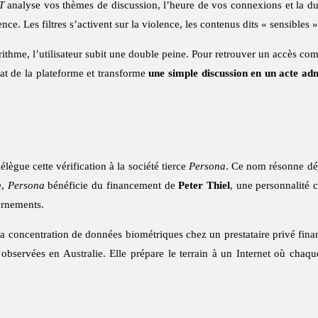
T
analyse vos thèmes de discussion, l’heure de vos connexions et la durée
 Les filtres s’activent sur la violence, les contenus dits « sensibles » 
rithme, l’utilisateur subit une double peine. Pour retrouver un accès co
at de la plateforme et transforme
une simple discussion en un acte adm
élègue cette vérification à la société tierce
Persona
. Ce nom résonne déj
e,
Persona
bénéficie du financement de
Peter Thiel
, une personnalité 
ernements.
la concentration de données biométriques chez un prestataire privé fina
s observées en Australie. Elle prépare le terrain à un Internet où chaque