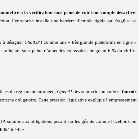
soumettre à la vérification sous peine de voir leur compte désactivé
.
on, l’entreprise installe une barrière d’entrée rigide qui fragilise sa
te à désigner
ChatGPT
comme une « très grande plateforme en ligne »
des mineurs sous peine d’amendes colossales atteignant 6 % du chiffre
strictes du règlement européen,
OpenAI
devra ouvrir son code et
fournir
 externe obligatoire. Cette pression législative explique l’empressement
t IA soumis aux obligations pesant sur les géants comme Facebook ou
ilité inédite.