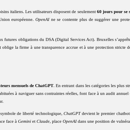
sins italiens. Les utilisateurs disposent de seulement
60 jours pour se 
l’Union européenne.
OpenAI
ne se contente plus de suggérer une protecti
aux futures obligations du DSA (Digital Services Act). Bruxelles s’apprê
blige la firme à une transparence accrue et à une protection stricte 
isateurs mensuels de ChatGPT
. En entrant dans les catégories les plus 
abituées à naviguer sans contraintes réelles, font face à un audit annuel
ur.
 symbole de liberté technologique,
ChatGPT
devient le premier chatbo
nce face à
Gemini
et
Claude
, place
OpenAI
dans une position de vulnérab