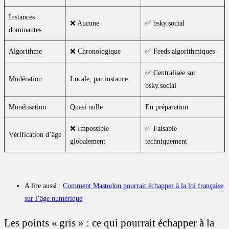
Instances
❌ Aucune
✅ bsky.social
dominantes
Algorithme
❌ Chronologique
✅ Feeds algorithmiques
✅ Centralisée sur
Modération
Locale, par instance
bsky.social
Monétisation
Quasi nulle
En préparation
❌ Impossible
✅ Faisable
Vérification d’âge
globalement
techniquement
A lire aussi :
Comment Mastodon pourrait échapper à la loi française
sur l’âge numérique
Les points « gris » : ce qui pourrait échapper à la