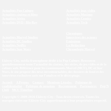
Actualités Pop Culture
Actualités jeux vidéo
Actualités cinéma et films
Actualités Musique
Actualités Séries
Actualités Comics
Actualités DVD / Blu-Ray
Actualités Tech
Chroniques
Actualités Marvel Studios
Interviews des acteurs
Actualités DC Studios
Emissions
Actualités Netflix
La Rédaction
Actualités Star Wars
Chronologie Marvel
Eklecty-City, média francophone dédié à la Pop Culture. Retrouvez
quotidiennement toute l’actualité du cinéma, des séries, du jeu vidéo et de la
culture web. Référence pour les communautés Marvel (MCU), DC et Star
Wars, le site propose des news incontournables, des dossiers de fond et des
interviews exclusives axés sur l'analyse et le décryptage.
Accueil
A Propos
Contact
Mentions Légales
Politique de
confidentialité
Politique de notation
Recrutement
Partenaires
Pop'N
Chill
MCU Timeline
Copyright © 2009-2026 Eklecty-City - Tous droits réservés. Toutes les
marques citées sur Eklecty-City appartiennent à leur propriétaire respectif.