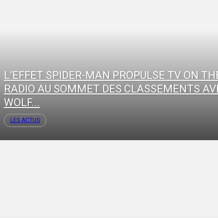
L’EFFET SPIDER-MAN PROPULSE TV ON TH
RADIO AU SOMMET DES CLASSEMENTS AV
WOLF...
LES ACTUS