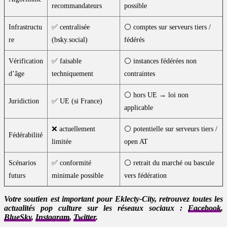
recommandateurs
possible
Infrastructu
✅ centralisée
⚪ comptes sur serveurs tiers /
re
(bsky.social)
fédérés
Vérification
✅ faisable
⚪ instances fédérées non
d’âge
techniquement
contraintes
⚪ hors UE → loi non
Juridiction
✅ UE (si France)
applicable
❌ actuellement
⚪ potentielle sur serveurs tiers /
Fédérabilité
limitée
open AT
Scénarios
✅ conformité
⚪ retrait du marché ou bascule
futurs
minimale possible
vers fédération
Votre soutien est important pour Eklecty-City, retrouvez toutes les
actualités pop culture sur les réseaux sociaux :
Facebook
,
BlueSky
,
Instagram
,
Twitter
.