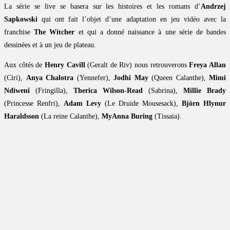
La série se live se basera sur les histoires et les romans d’
Andrzej
Sapkowski
qui ont fait l’objet d’une adaptation en jeu vidéo avec la
franchise
The Witcher
et qui a donné naissance à une série de bandes
dessinées et à un jeu de plateau.
Aux côtés de
Henry Cavill
(Geralt de Riv) nous retrouverons
Freya Allan
(Ciri),
Anya Chalotra
(Yennefer),
Jodhi May
(Queen Calanthe),
Mimi
Ndiweni
(Fringilla),
Therica Wilson-Read
(Sabrina),
Millie Brady
(Princesse Renfri),
Adam Levy
(Le Druide Mousesack),
Björn Hlynur
Haraldsson
(La reine Calanthe),
MyAnna Buring
(Tissaia).