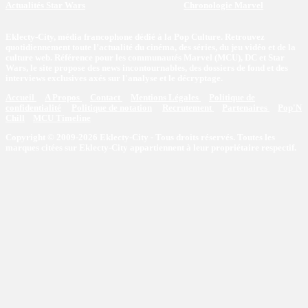
Actualités Star Wars
Chronologie Marvel
Eklecty-City, média francophone dédié à la Pop Culture. Retrouvez
quotidiennement toute l’actualité du cinéma, des séries, du jeu vidéo et de la
culture web. Référence pour les communautés Marvel (MCU), DC et Star
Wars, le site propose des news incontournables, des dossiers de fond et des
interviews exclusives axés sur l'analyse et le décryptage.
Accueil
A Propos
Contact
Mentions Légales
Politique de
confidentialité
Politique de notation
Recrutement
Partenaires
Pop'N
Chill
MCU Timeline
Copyright © 2009-2026 Eklecty-City - Tous droits réservés. Toutes les
marques citées sur Eklecty-City appartiennent à leur propriétaire respectif.