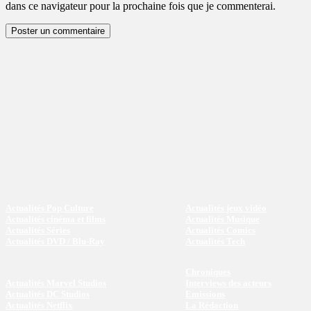
dans ce navigateur pour la prochaine fois que je commenterai.
Actualités Pop Culture
Actualités jeux vidéo
Actualités cinéma et films
Actualités Musique
Actualités Séries
Actualités Comics
Actualités DVD / Blu-Ray
Actualités Tech
Chroniques
Actualités Marvel Studios
Interviews des acteurs
Actualités DC Studios
Emissions
Actualités Netflix
La Rédaction