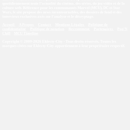
quotidiennement toute l’actualité du cinéma, des séries, du jeu vidéo et de la
culture web. Référence pour les communautés Marvel (MCU), DC et Star
Wars, le site propose des news incontournables, des dossiers de fond et des
interviews exclusives axés sur l'analyse et le décryptage.
Accueil
A Propos
Contact
Mentions Légales
Politique de
confidentialité
Politique de notation
Recrutement
Partenaires
Pop'N
Chill
MCU Timeline
Copyright © 2009-2026 Eklecty-City - Tous droits réservés. Toutes les
marques citées sur Eklecty-City appartiennent à leur propriétaire respectif.