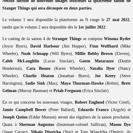
Netflix diffuse de nouvelles images officielles la quatrième saison de
Stanger Things qui sera découpée en deux parties.
Le volume 1 sera disponible la plateforme au N rouge le
27 mai 2022
,
tandis que le volume 2 sera disponible dès le
1er juillet 2022
.
Le casting de la saison 4 de
Stranger Things
se compose
Winona Ryder
(Joyce Byers),
David Harbour
(Jim Hopper),
Finn Wolfhard
(Mike
Wheeler),
Noah Schnapp
(Will Byers),
Millie Bobby Brown
(Eleven),
Caleb McLaughlin
(Lucas Sinclair),
Gaten Matarazzo
(Dustin
Henderson),
Cara Buono
(Karen Wheeler),
Natalia Dyer
(Nancy
Wheeler),
Charlie Heaton
(Jonathan Byers),
Joe Keery
(Steve
Harrington),
Sadie Sink
(Max),
Maya Thurman-Hawke
(Robin),
Brett
Gelman
(Murray Bauman) et
Priah Ferguson
(Erica Sinclair).
En ce qui concerne les nouveaux visages,
Robert Englund
(Victor Creel),
Jamie Campbell Bower
(Peter Ballard),
Eduardo Franco
(Argyle) et
Joseph Quinn
(Eddie Munson) seront des réguliers de la saison prochaine.
Quant à
Sherman Augustus
(lieutenant-colonel Sullivan),
Mason Dye
(Jason Carver),
Nikola Djuricko
(Yuri) et Tom Wlaschiha (Dmitri), ils