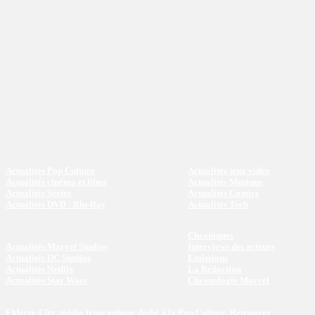
Actualités Pop Culture
Actualités jeux vidéo
Actualités cinéma et films
Actualités Musique
Actualités Séries
Actualités Comics
Actualités DVD / Blu-Ray
Actualités Tech
Chroniques
Actualités Marvel Studios
Interviews des acteurs
Actualités DC Studios
Emissions
Actualités Netflix
La Rédaction
Actualités Star Wars
Chronologie Marvel
Eklecty-City, média francophone dédié à la Pop Culture. Retrouvez