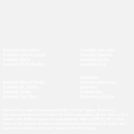
Actualités Pop Culture
Actualités jeux vidéo
Actualités cinéma et films
Actualités Musique
Actualités Séries
Actualités Comics
Actualités DVD / Blu-Ray
Actualités Tech
Chroniques
Actualités Marvel Studios
Interviews des acteurs
Actualités DC Studios
Emissions
Actualités Netflix
La Rédaction
Actualités Star Wars
Chronologie Marvel
Eklecty-City, média francophone dédié à la Pop Culture. Retrouvez
quotidiennement toute l’actualité du cinéma, des séries, du jeu vidéo et de la
culture web. Référence pour les communautés Marvel (MCU), DC et Star
Wars, le site propose des news incontournables, des dossiers de fond et des
interviews exclusives axés sur l'analyse et le décryptage.