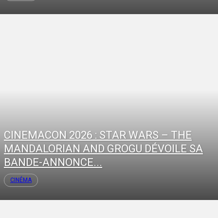
CINEMACON 2026 : STAR WARS – THE
MANDALORIAN AND GROGU DÉVOILE SA
BANDE-ANNONCE...
CINÉMA