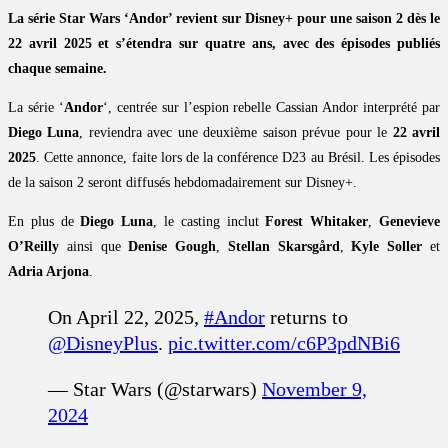
La série Star Wars ‘Andor’ revient sur Disney+ pour une saison 2 dès le
22 avril 2025 et s’étendra sur quatre ans, avec des épisodes publiés
chaque semaine.
La série ‘
Andor
‘, centrée sur l’espion rebelle Cassian Andor interprété par
Diego Luna
, reviendra avec une deuxième saison prévue pour le
22 avril
2025
. Cette annonce, faite lors de la conférence D23 au Brésil. Les épisodes
de la saison 2 seront diffusés hebdomadairement sur Disney+.
En plus de
Diego Luna
, le casting inclut
Forest Whitaker
,
Genevieve
O’Reilly
ainsi que
Denise Gough
,
Stellan Skarsgård
,
Kyle Soller
et
Adria Arjona
.
On April 22, 2025,
#Andor
returns to
@DisneyPlus
.
pic.twitter.com/c6P3pdNBi6
— Star Wars (@starwars)
November 9,
2024