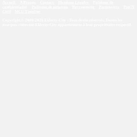
Accueil
A Propos
Contact
Mentions Légales
Politique de
confidentialité
Politique de notation
Recrutement
Partenaires
Pop'N
Chill
MCU Timeline
Copyright © 2009-2026 Eklecty-City - Tous droits réservés. Toutes les
marques citées sur Eklecty-City appartiennent à leur propriétaire respectif.