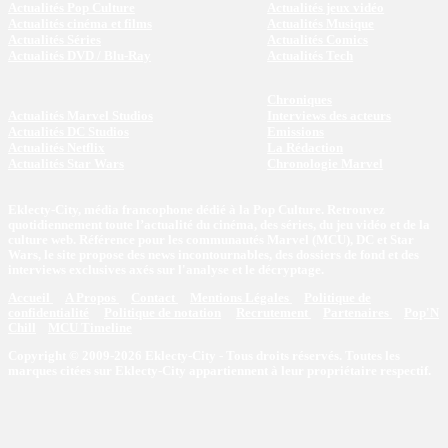
Actualités Pop Culture
Actualités jeux vidéo
Actualités cinéma et films
Actualités Musique
Actualités Séries
Actualités Comics
Actualités DVD / Blu-Ray
Actualités Tech
Chroniques
Actualités Marvel Studios
Interviews des acteurs
Actualités DC Studios
Emissions
Actualités Netflix
La Rédaction
Actualités Star Wars
Chronologie Marvel
Eklecty-City, média francophone dédié à la Pop Culture. Retrouvez
quotidiennement toute l’actualité du cinéma, des séries, du jeu vidéo et de la
culture web. Référence pour les communautés Marvel (MCU), DC et Star
Wars, le site propose des news incontournables, des dossiers de fond et des
interviews exclusives axés sur l'analyse et le décryptage.
Accueil
A Propos
Contact
Mentions Légales
Politique de
confidentialité
Politique de notation
Recrutement
Partenaires
Pop'N
Chill
MCU Timeline
Copyright © 2009-2026 Eklecty-City - Tous droits réservés. Toutes les
marques citées sur Eklecty-City appartiennent à leur propriétaire respectif.