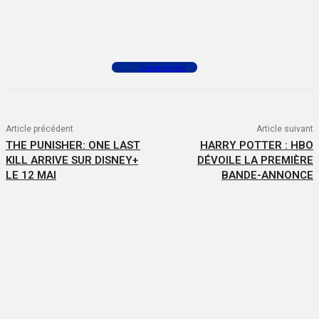
Facebook
X
WhatsApp
Commenter
Article précédent
Article suivant
THE PUNISHER: ONE LAST
HARRY POTTER : HBO
KILL ARRIVE SUR DISNEY+
DÉVOILE LA PREMIÈRE
LE 12 MAI
BANDE-ANNONCE