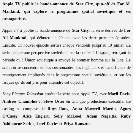
Apple TV publie la bande-annonce de Star City, spin-off de For All
Mankind, qui explore le programme spatial soviétique et ses
protagonistes.
Apple TV
a publié la bande-annonce de
Star City
, la série dérivée de
For
All Mankind
, qui débutera le 29 mai avec les deux premiers épisodes.
Ensuite, un nouvel épisode sortira chaque vendredi jusqu’au 10 juillet. La
série adopte une perspective soviétique sur la course à l’espace, retraçant la
période où l’Union soviétique a envoyé le premier homme sur la lune. Le
scénario se concentre sur les cosmonautes, les ingénieurs et les officiers de
renseignement impliqués dans le programme spatial soviétique, et sur les
risques qu’ils ont pris pour atteindre cet objectif.
Sony Pictures Television
produit la série pour
Apple TV
, avec
Maril Davis
,
Andrew Chambliss
et
Steve Oster
en tant que producteurs exécutifs. Le
casting se compose de
Rhys Ifans
,
Anna Maxwell Martin
,
Agnes
O’Casey
,
Alice Englert
,
Solly McLeod
,
Adam Nagaitis
,
Ruby
Ashbourne Serkis
,
Josef Davies
et
Priya Kansara
.