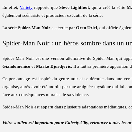
En effet,
Variety
rapporte que
Steve Lightfoot
, qui a créé la série
Ma
également scénariste et producteur exécutif de la série.
La série
Spider-Man Noir
est écrite par
Oren Uziel
, qui officie égal
Spider-Man Noir : un héros sombre dans un un
Spider-Man Noir est une version alternative de Spider-Man qui appar
Giandomenico
et
Marko Djurdjevic
. Il a fait sa première apparition 
Ce personnage est inspiré du genre noir et se déroule dans une versi
organisé, après avoir été mordu par une araignée mystique qui lui confè
face aux conséquences morales de sa violence.
Spider-Man Noir est apparu dans plusieurs adaptations médiatiques, com
Votre soutien est important pour Eklecty-City, retrouvez toutes les a