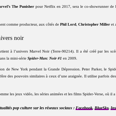
rvel’s The Punisher
pour Netflix en 2017, sera le co-showrunner de 
ement comme producteur, aux côtés de
Phil Lord
,
Christopher Miller
et
ivers noir
tient à l’univers Marvel Noir (Terre-90214). Il a été créé par les scé
dans la mini-série
Spider-Man: Noir #1
en 2009.
on de New York pendant la Grande Dépression. Peter Parker, le Spider-
re des pouvoirs similaires à ceux d’une araignée. Il utilise parfois des 
me les jeux vidéo, les séries animées et les films Spider-Verse, où il 
ctualités pop culture sur les réseaux sociaux :
Facebook
,
BlueSky
,
In