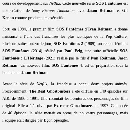
cours de développement sur
Netflix
. Cette nouvelle série
SOS Fantômes
est
une création de
Sony Pictures Animation
, avec
Jason Reitman
et
Gil
Kenan
comme producteurs exécutifs.
Sorti en 1984, le premier film
SOS Fantômes
d’
Ivan Reitman
a donné
naissance à l’une des franchises les plus iconiques de la Pop Culture.
Plusieurs suites ont vu le jour,
SOS Fantômes 2
(1989), un reboot féminin
SOS Fantômes
(2014) réalisé par
Paul Feig
, une suite officielle
SOS
Fantômes : L’Héritage
(2021) réalisé par le fils d’
Ivan Reitman
,
Jason
Retiman
. Un nouveau film,
SOS Fantômes 4
, est en préparation sous la
houlette de
Jason Retiman
.
Avant la série de
Netflix
, la franchise a connu deux projets animés.
Précédemment,
The Real Ghostbusters
a été diffusé en 140 épisodes sur
ABC de 1986 à 1991. Elle racontait les aventures des personnages du film
original. Elle a été suivie par
Extreme Ghostbusters
en 1997. Composée
de 40 épisode, la série mettait en scène de nouveaux personnages, mais
l’équipe était dirigée par Egon Spengler.