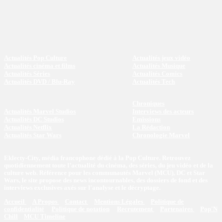
Actualités Pop Culture
Actualités jeux vidéo
Actualités cinéma et films
Actualités Musique
Actualités Séries
Actualités Comics
Actualités DVD / Blu-Ray
Actualités Tech
Chroniques
Actualités Marvel Studios
Interviews des acteurs
Actualités DC Studios
Emissions
Actualités Netflix
La Rédaction
Actualités Star Wars
Chronologie Marvel
Eklecty-City, média francophone dédié à la Pop Culture. Retrouvez
quotidiennement toute l’actualité du cinéma, des séries, du jeu vidéo et de la
culture web. Référence pour les communautés Marvel (MCU), DC et Star
Wars, le site propose des news incontournables, des dossiers de fond et des
interviews exclusives axés sur l'analyse et le décryptage.
Accueil
A Propos
Contact
Mentions Légales
Politique de
confidentialité
Politique de notation
Recrutement
Partenaires
Pop'N
Chill
MCU Timeline