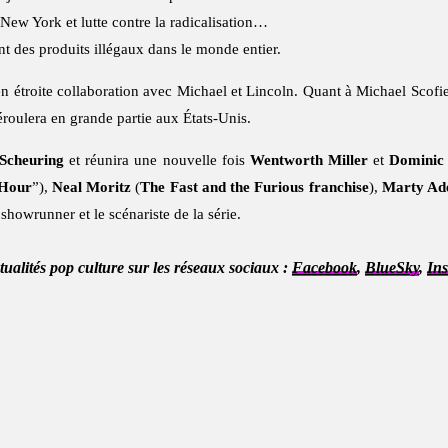
 à New York et lutte contre la radicalisation…
ant des produits illégaux dans le monde entier.
n étroite collaboration avec Michael et Lincoln. Quant à Michael Scofie
déroulera en grande partie aux États-Unis.
 Scheuring
et réunira une nouvelle fois
Wentworth Miller
et
Dominic 
Hour
”),
Neal Moritz
(
The Fast and the Furious franchise
),
Marty Ade
 showrunner et le scénariste de la série.
ctualités pop culture sur les réseaux sociaux :
Facebook
,
BlueSky
,
In