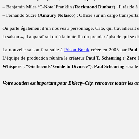
– Benjamin Miles ‘C-Note’ Franklin (
Rockmond Dunbar
) : Il réside
– Fernando Sucre (
Amaury Nolasco
) : Officie sur un cargo transport
On parle également d’un nouveau personnage, Cate, qui travaillerait e
la saison 4, il apparaîtrait qu’à la toute fin du premier épisode qui se 
La nouvelle saison fera suite à
Prison Break
créée en 2005 par
Paul
L’équipe de production réunira le créateur
Paul T. Scheuring
(“
Zero 
Whispers
”, “
Girlfriends’ Guide to Divorce
”).
Paul Scheuring
sera le
Votre soutien est important pour Eklecty-City, retrouvez toutes les a