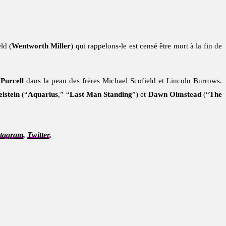
ld (
Wentworth Miller
) qui rappelons-le est censé être mort à la fin de
Purcell
dans la peau des frères Michael Scofield et Lincoln Burrows.
lstein
(“
Aquarius
,” “
Last Man Standing
”) et
Dawn Olmstead
(“
The
stagram
,
Twitter
.