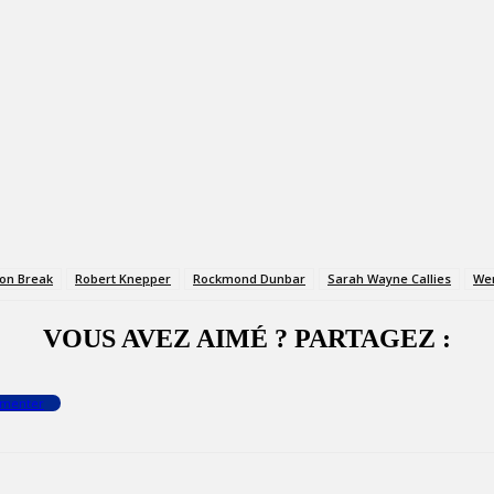
son Break
Robert Knepper
Rockmond Dunbar
Sarah Wayne Callies
Wen
VOUS AVEZ AIMÉ ? PARTAGEZ :
menter