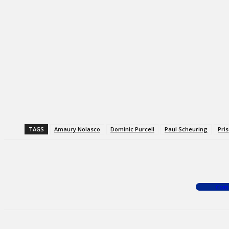
TAGS
Amaury Nolasco
Dominic Purcell
Paul Scheuring
Pri
Facebook
X
WhatsApp
Com