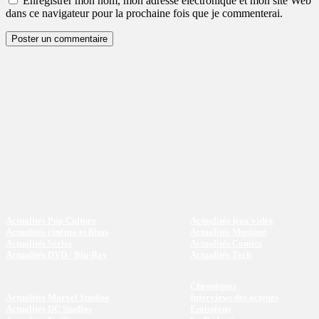
Enregistrer mon nom, mon adresse électronique et mon site Web
dans ce navigateur pour la prochaine fois que je commenterai.
Actualités Pop Culture
Actualités jeux vidéo
Actualités cinéma et films
Actualités Musique
Actualités Séries
Actualités Comics
Actualités DVD / Blu-Ray
Actualités Tech
Chroniques
Actualités Marvel Studios
Interviews des acteurs
Actualités DC Studios
Emissions