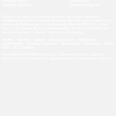
Actualités Netflix
La Rédaction
Actualités Star Wars
Chronologie Marvel
Eklecty-City, média francophone dédié à la Pop Culture. Retrouvez
quotidiennement toute l’actualité du cinéma, des séries, du jeu vidéo et de la
culture web. Référence pour les communautés Marvel (MCU), DC et Star
Wars, le site propose des news incontournables, des dossiers de fond et des
interviews exclusives axés sur l'analyse et le décryptage.
Accueil
A Propos
Contact
Mentions Légales
Politique de
confidentialité
Politique de notation
Recrutement
Partenaires
Pop'N
Chill
MCU Timeline
Copyright © 2009-2026 Eklecty-City - Tous droits réservés. Toutes les
marques citées sur Eklecty-City appartiennent à leur propriétaire respectif.