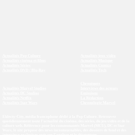
Actualités Pop Culture
Actualités jeux vidéo
Actualités cinéma et films
Actualités Musique
Actualités Séries
Actualités Comics
Actualités DVD / Blu-Ray
Actualités Tech
Chroniques
Actualités Marvel Studios
Interviews des acteurs
Actualités DC Studios
Emissions
Actualités Netflix
La Rédaction
Actualités Star Wars
Chronologie Marvel
Eklecty-City, média francophone dédié à la Pop Culture. Retrouvez
quotidiennement toute l’actualité du cinéma, des séries, du jeu vidéo et de la
culture web. Référence pour les communautés Marvel (MCU), DC et Star
Wars, le site propose des news incontournables, des dossiers de fond et des
interviews exclusives axés sur l'analyse et le décryptage.