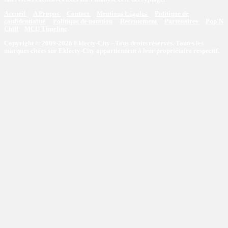
Accueil
A Propos
Contact
Mentions Légales
Politique de
confidentialité
Politique de notation
Recrutement
Partenaires
Pop'N
Chill
MCU Timeline
Copyright © 2009-2026 Eklecty-City - Tous droits réservés. Toutes les
marques citées sur Eklecty-City appartiennent à leur propriétaire respectif.