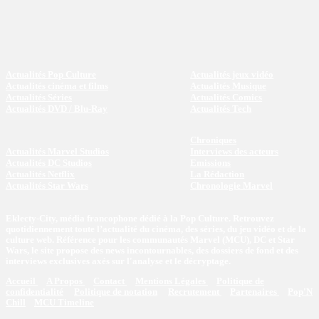
Actualités Pop Culture
Actualités jeux vidéo
Actualités cinéma et films
Actualités Musique
Actualités Séries
Actualités Comics
Actualités DVD / Blu-Ray
Actualités Tech
Chroniques
Actualités Marvel Studios
Interviews des acteurs
Actualités DC Studios
Emissions
Actualités Netflix
La Rédaction
Actualités Star Wars
Chronologie Marvel
Eklecty-City, média francophone dédié à la Pop Culture. Retrouvez
quotidiennement toute l’actualité du cinéma, des séries, du jeu vidéo et de la
culture web. Référence pour les communautés Marvel (MCU), DC et Star
Wars, le site propose des news incontournables, des dossiers de fond et des
interviews exclusives axés sur l'analyse et le décryptage.
Accueil
A Propos
Contact
Mentions Légales
Politique de
confidentialité
Politique de notation
Recrutement
Partenaires
Pop'N
Chill
MCU Timeline