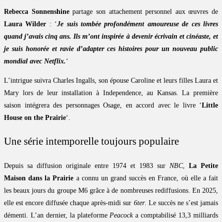
Rebecca Sonnenshine
partage son attachement personnel aux œuvres de
Laura Wilder
: ‘
Je suis tombée profondément amoureuse de ces livres
quand j’avais cinq ans. Ils m’ont inspirée à devenir écrivain et cinéaste, et
je suis honorée et ravie d’adapter ces histoires pour un nouveau public
mondial avec Netflix.
‘
L’intrigue suivra Charles Ingalls, son épouse Caroline et leurs filles Laura et
Mary lors de leur installation à Independence, au Kansas. La première
saison intégrera des personnages Osage, en accord avec le livre ‘
Little
House on the Prairie
‘.
Une série intemporelle toujours populaire
Depuis sa diffusion originale entre 1974 et 1983 sur
NBC
,
La Petite
Maison dans la Prairie
a connu un grand succès en France, où elle a fait
les beaux jours du groupe M6 grâce à de nombreuses rediffusions. En 2025,
elle est encore diffusée chaque après-midi sur
6ter
. Le succès ne s’est jamais
démenti. L’an dernier, la plateforme
Peacock
a comptabilisé 13,3 milliards