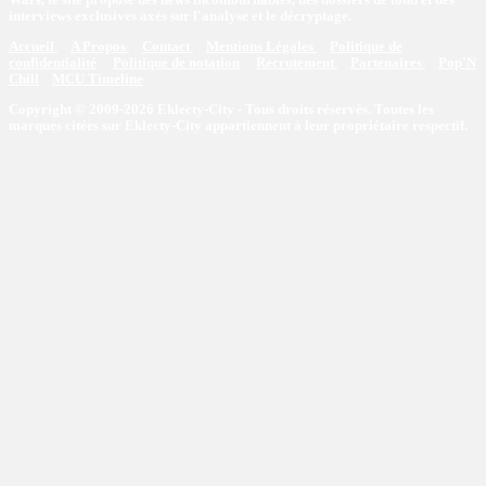
interviews exclusives axés sur l'analyse et le décryptage.
Accueil
A Propos
Contact
Mentions Légales
Politique de
confidentialité
Politique de notation
Recrutement
Partenaires
Pop'N
Chill
MCU Timeline
Copyright © 2009-2026 Eklecty-City - Tous droits réservés. Toutes les
marques citées sur Eklecty-City appartiennent à leur propriétaire respectif.