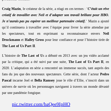
Craig Mazin
, le créateur de la série, a réagi en ces termes : ‘
C’était un rêve
créatif de travailler avec Neil et d’adapter son travail brillant pour HBO.
Je n’aurais pas pu espérer un meilleur partenaire créatif.
‘ Mazin a ajouté
qu’il continuera à travailler avec l’équipe pour livrer la série attendue par
les spectateurs, tout en exprimant sa reconnaissance envers
Neil
Druckmann
et
Halley Gross
pour leur confiance et pour l’histoire tirée de
The Last of Us Part II
.
L’histoire de
The Last of U
s a débuté en 2013 avec un jeu vidéo acclamé
par la critique, qui a été suivi par une suite,
The Last of Us Part II
, en
2020. L’adaptation en série a rencontré un immense succès, tant auprès des
fans du jeu que des nouveaux spectateurs. Cette série, dont l’acteur
Pedro
Pascal
incarne Joel et
Bella Ramsey
joue le rôle d’Ellie, s’inscrit dans un
univers de survie où les personnages naviguent à travers un monde dévasté
par une pandémie fongique.
pic.twitter.com/baQee9IpHO