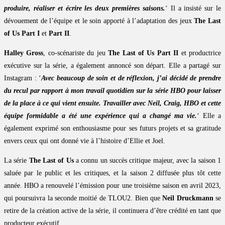
produire, réaliser et écrire les deux premières saisons.
‘ Il a insisté sur le
dévouement de l’équipe et le soin apporté à l’adaptation des jeux
The Last
of Us Part I
et
Part II
.
Halley Gross
, co-scénariste du jeu
The Last of Us Part II
et productrice
exécutive sur la série, a également annoncé son départ. Elle a partagé sur
Instagram : ‘
Avec beaucoup de soin et de réflexion, j’ai décidé de prendre
du recul par rapport à mon travail quotidien sur la série HBO pour laisser
de la place à ce qui vient ensuite. Travailler avec Neil, Craig, HBO et cette
équipe formidable a été une expérience qui a changé ma vie.
‘ Elle a
également exprimé son enthousiasme pour ses futurs projets et sa gratitude
envers ceux qui ont donné vie à l’histoire d’Ellie et Joel.
La série
The Last of Us
a connu un succès critique majeur, avec la saison 1
saluée par le public et les critiques, et la saison 2 diffusée plus tôt cette
année. HBO a renouvelé l’émission pour une troisième saison en avril 2023,
qui poursuivra la seconde moitié de TLOU2. Bien que
Neil Druckmann
se
retire de la création active de la série, il continuera d’être crédité en tant que
producteur exécutif.