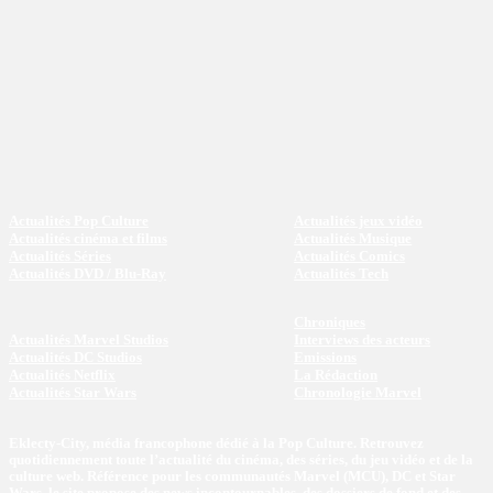
Actualités Pop Culture
Actualités jeux vidéo
Actualités cinéma et films
Actualités Musique
Actualités Séries
Actualités Comics
Actualités DVD / Blu-Ray
Actualités Tech
Chroniques
Actualités Marvel Studios
Interviews des acteurs
Actualités DC Studios
Emissions
Actualités Netflix
La Rédaction
Actualités Star Wars
Chronologie Marvel
Eklecty-City, média francophone dédié à la Pop Culture. Retrouvez
quotidiennement toute l’actualité du cinéma, des séries, du jeu vidéo et de la
culture web. Référence pour les communautés Marvel (MCU), DC et Star
Wars, le site propose des news incontournables, des dossiers de fond et des