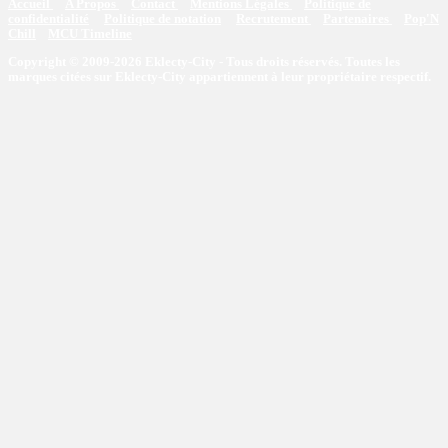
Accueil
A Propos
Contact
Mentions Légales
Politique de
confidentialité
Politique de notation
Recrutement
Partenaires
Pop'N
Chill
MCU Timeline
Copyright © 2009-2026 Eklecty-City - Tous droits réservés. Toutes les
marques citées sur Eklecty-City appartiennent à leur propriétaire respectif.