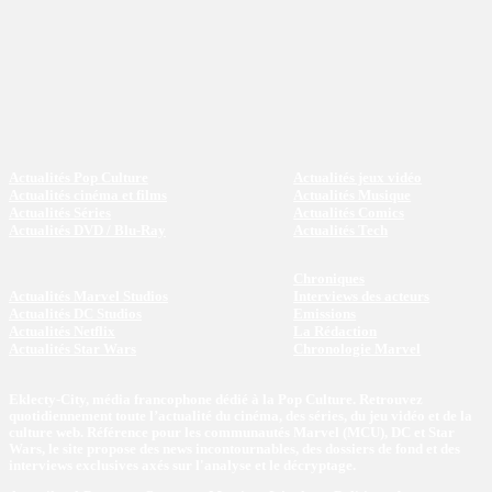
Actualités Pop Culture
Actualités jeux vidéo
Actualités cinéma et films
Actualités Musique
Actualités Séries
Actualités Comics
Actualités DVD / Blu-Ray
Actualités Tech
Chroniques
Actualités Marvel Studios
Interviews des acteurs
Actualités DC Studios
Emissions
Actualités Netflix
La Rédaction
Actualités Star Wars
Chronologie Marvel
Eklecty-City, média francophone dédié à la Pop Culture. Retrouvez
quotidiennement toute l’actualité du cinéma, des séries, du jeu vidéo et de la
culture web. Référence pour les communautés Marvel (MCU), DC et Star
Wars, le site propose des news incontournables, des dossiers de fond et des
interviews exclusives axés sur l'analyse et le décryptage.