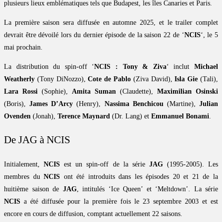
plusieurs lieux emblématiques tels que Budapest, les îles Canaries et Paris.
La première saison sera diffusée en automne 2025, et le trailer complet
devrait être dévoilé lors du dernier épisode de la saison 22 de ‘
NCIS
‘, le 5
mai prochain.
La distribution du spin-off ‘
NCIS : Tony & Ziva
‘ inclut
Michael
Weatherly
(Tony DiNozzo),
Cote de Pablo
(Ziva David),
Isla Gie
(Tali),
Lara Rossi
(Sophie),
Amita Suman
(Claudette),
Maximilian Osinski
(Boris),
James D’Arcy
(Henry),
Nassima Benchicou
(Martine),
Julian
Ovenden
(Jonah),
Terence Maynard
(Dr. Lang) et
Emmanuel Bonami
.
De JAG à NCIS
Initialement,
NCIS
est un spin-off de la série
JAG
(1995-2005). Les
membres du
NCIS
ont été introduits dans les épisodes 20 et 21 de la
huitième saison de
JAG
, intitulés ‘Ice Queen’ et ‘Meltdown’. La série
NCIS
a été diffusée pour la première fois le 23 septembre 2003 et est
encore en cours de diffusion, comptant actuellement 22 saisons.