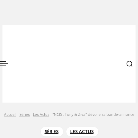
Accueil
Séries
Les Actus
"NCIS : Tony & Ziva" dévoile sa bande-annonce
SÉRIES
LES ACTUS