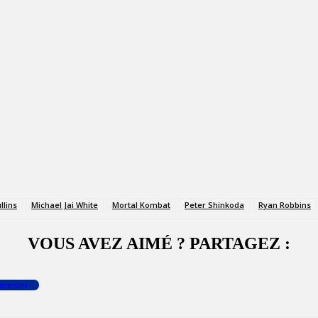
llins
Michael Jai White
Mortal Kombat
Peter Shinkoda
Ryan Robbins
VOUS AVEZ AIMÉ ? PARTAGEZ :
menter