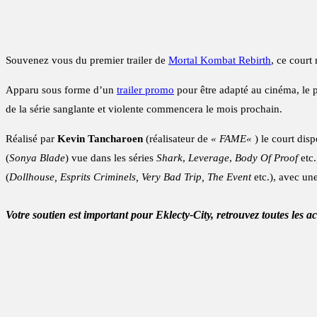
Souvenez vous du premier trailer de
Mortal Kombat Rebirth
, ce court
Apparu sous forme d’un
trailer promo
pour être adapté au cinéma, le 
de la série sanglante et violente commencera le mois prochain.
Réalisé par
Kevin Tancharoen
(réalisateur de
« FAME«
) le court dis
(
Sonya Blade
) vue dans les séries
Shark
,
Leverage
,
Body Of Proof
etc
(
Dollhouse, Esprits Criminels, Very Bad Trip, The Event
etc.), avec u
Votre soutien est important pour Eklecty-City, retrouvez toutes les a