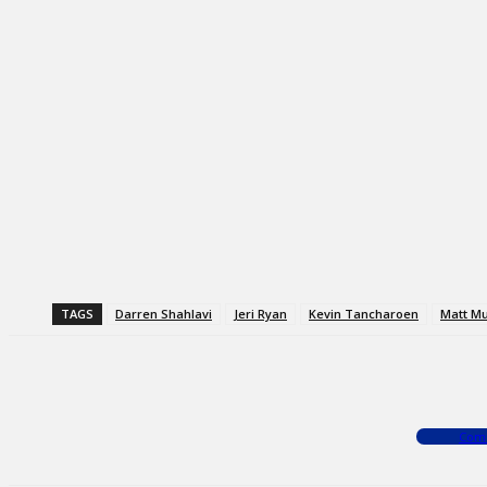
TAGS
Darren Shahlavi
Jeri Ryan
Kevin Tancharoen
Matt Mu
Facebook
X
WhatsApp
Com