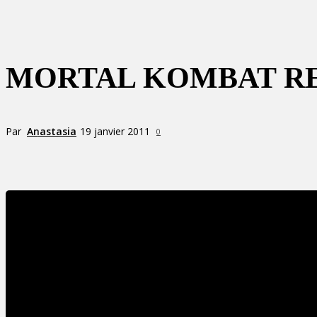
MORTAL KOMBAT REB
Par
Anastasia
19 janvier 2011
0
Partager