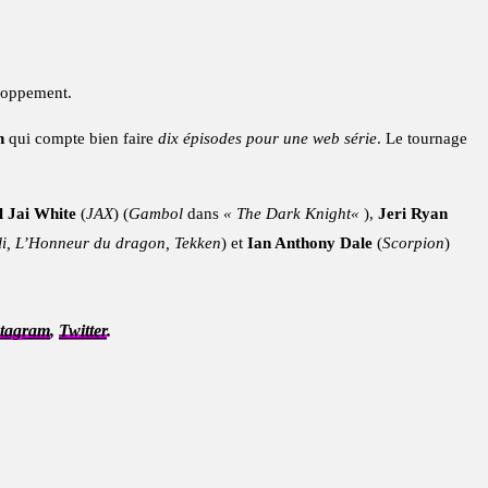
eloppement.
n
qui compte bien faire
dix épisodes pour une web série
. Le tournage
 Jai White
(
JAX
) (
Gambol
dans
« The Dark Knight«
),
Jeri Ryan
Eli, L’Honneur du dragon, Tekken
) et
Ian Anthony Dale
(
Scorpion
)
stagram
,
Twitter
.