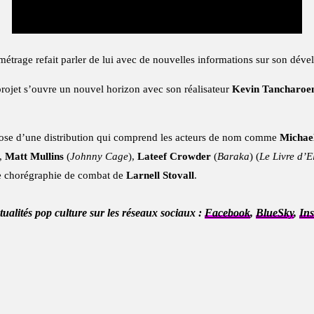
 métrage refait parler de lui avec de nouvelles informations sur son dév
projet s’ouvre un nouvel horizon avec son réalisateur
Kevin Tancharoe
pose d’une distribution qui comprend les acteurs de nom comme
Michael
.,
Matt Mullins
(
Johnny Cage
),
Lateef Crowder
(
Baraka
) (
Le Livre d’
ne chorégraphie de combat de
Larnell Stovall
.
ctualités pop culture sur les réseaux sociaux :
Facebook
,
BlueSky
,
In