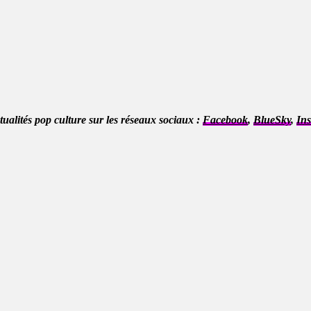
ctualités pop culture sur les réseaux sociaux :
Facebook
,
BlueSky
,
In