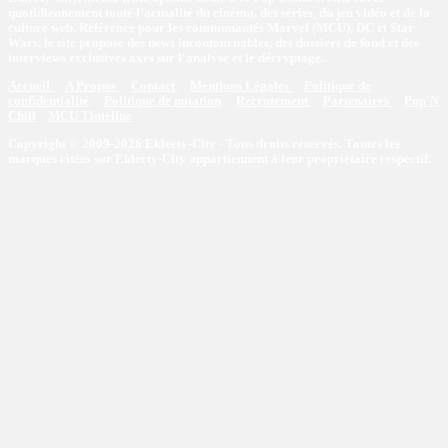
quotidiennement toute l’actualité du cinéma, des séries, du jeu vidéo et de la
culture web. Référence pour les communautés Marvel (MCU), DC et Star
Wars, le site propose des news incontournables, des dossiers de fond et des
interviews exclusives axés sur l'analyse et le décryptage.
Accueil
A Propos
Contact
Mentions Légales
Politique de
confidentialité
Politique de notation
Recrutement
Partenaires
Pop'N
Chill
MCU Timeline
Copyright © 2009-2026 Eklecty-City - Tous droits réservés. Toutes les
marques citées sur Eklecty-City appartiennent à leur propriétaire respectif.