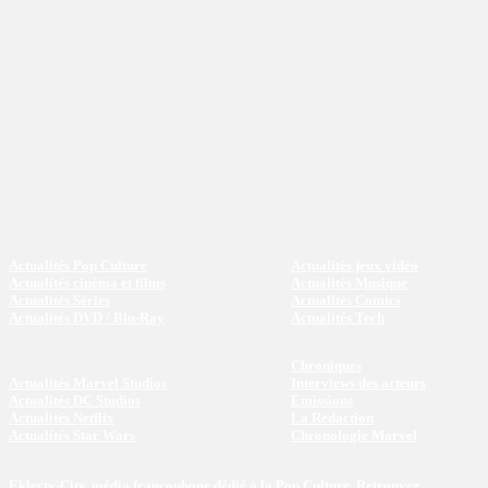
Actualités Pop Culture
Actualités jeux vidéo
Actualités cinéma et films
Actualités Musique
Actualités Séries
Actualités Comics
Actualités DVD / Blu-Ray
Actualités Tech
Chroniques
Actualités Marvel Studios
Interviews des acteurs
Actualités DC Studios
Emissions
Actualités Netflix
La Rédaction
Actualités Star Wars
Chronologie Marvel
Eklecty-City, média francophone dédié à la Pop Culture. Retrouvez