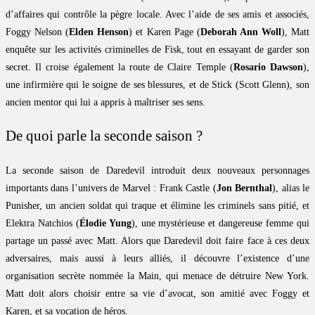
d’affaires qui contrôle la pègre locale. Avec l’aide de ses amis et associés,
Foggy Nelson (
Elden Henson
) et Karen Page (
Deborah Ann Woll
), Matt
enquête sur les activités criminelles de Fisk, tout en essayant de garder son
secret. Il croise également la route de Claire Temple (
Rosario Dawson
),
une infirmière qui le soigne de ses blessures, et de Stick (Scott Glenn), son
ancien mentor qui lui a appris à maîtriser ses sens.
De quoi parle la seconde saison ?
La seconde saison de Daredevil introduit deux nouveaux personnages
importants dans l’univers de Marvel : Frank Castle (
Jon Bernthal
), alias le
Punisher, un ancien soldat qui traque et élimine les criminels sans pitié, et
Elektra Natchios (
Élodie Yung
), une mystérieuse et dangereuse femme qui
partage un passé avec Matt. Alors que Daredevil doit faire face à ces deux
adversaires, mais aussi à leurs alliés, il découvre l’existence d’une
organisation secrète nommée la Main, qui menace de détruire New York.
Matt doit alors choisir entre sa vie d’avocat, son amitié avec Foggy et
Karen, et sa vocation de héros.