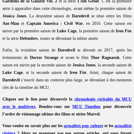
Gardiens de la Galaxie Vol. 2
et la série
I Am Groot
. C’est la première
série à apparaître dans cette chronologie, avant même la première saison de
Jessica Jones
. La deuxième saison de
Daredevil
se situe entre les films
Ant-Man
et
Captain America : Civil War
, en 2016. Cette saison est
suivie par la première saison de
Luke Cage
, la première saison de
Iron Fist
et la série
Defenders
, toutes se déroulant la même année.
Enfin, la troisième saison de
Daredevil
se déroule en 2017, après les
événements de
Doctor Strange
et avant le film
Thor Ragnarok
. Cette
saison est suivie par la seconde saison de
Jessica Jones
, la seconde saison de
Luke Cage
, et la seconde saison de
Iron Fist
. Ainsi, chaque saison de
Daredevil
s’inscrit dans un contexte plus large, se déroulant à des moments
clés de la timeline du MCU.
Cliquez sur le lien pour découvrir la
chronologie véritable du MCU
avec le multivers
. Rendez-vous sur
MCU Timeline
pour découvrir
l’ordre de visionnage ultime des films et séries Marvel.
Vous voulez en savoir plus sur les
actualités pop culture
et les
actualités
cinéma
? Alors ne manquez pas nos autres articles, qui vous feront